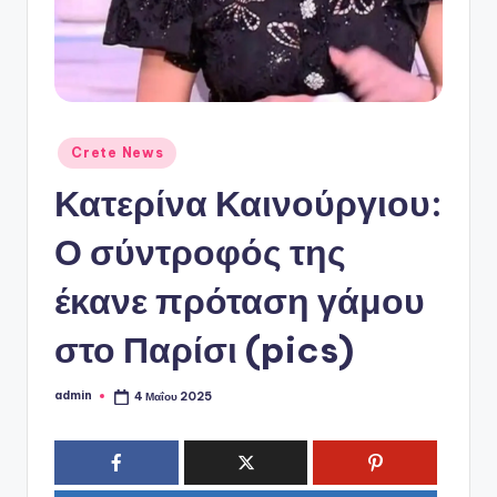
ό
P
o
r
t
Αναρτήθηκε
Crete News
σε
a
Κατερίνα Καινούργιου:
l
Ο σύντροφός της
έκανε πρόταση γάμου
στο Παρίσι (pics)
admin
4 Μαΐου 2025
Συγγραφέας: