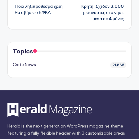
Ποια ληξιπρόθεσμα χρέη
Κρήτη: Σχεδόν 3.000
δημοσιεύσεων
θα σβήσει ο ΕΦΚΑ
μετανάστες στο νησί,
μέσα σε 4 μήνες
Topics
Crete News
21,885
Herald is the next generation WordPress magazine theme,
featuring a fully flexible header with 3 customizable areas