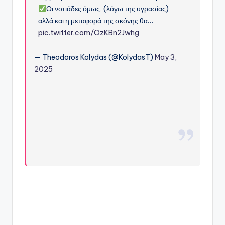
Οι νοτιάδες όμως, (λόγω της υγρασίας)
αλλά και η μεταφορά της σκόνης θα…
pic.twitter.com/OzKBn2Jwhg
— Theodoros Kolydas (@KolydasT)
May 3,
2025