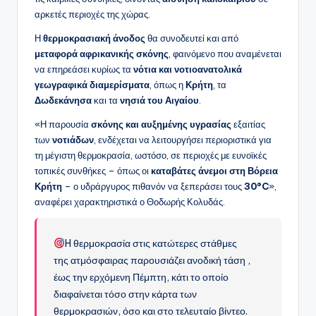
αρκετές περιοχές της χώρας.
Η
θερμοκρασιακή άνοδος
θα συνοδευτεί και από
μεταφορά αφρικανικής σκόνης
, φαινόμενο που αναμένεται
να επηρεάσει κυρίως τα
νότια και νοτιοανατολικά
γεωγραφικά διαμερίσματα
, όπως η
Κρήτη
, τα
Δωδεκάνησα
και τα
νησιά του Αιγαίου
.
«Η παρουσία
σκόνης και αυξημένης υγρασίας
εξαιτίας
των
νοτιάδων
, ενδέχεται να λειτουργήσει περιοριστικά για
τη μέγιστη θερμοκρασία, ωστόσο, σε περιοχές με ευνοϊκές
τοπικές συνθήκες – όπως οι
καταβάτες άνεμοι στη Βόρεια
Κρήτη
– ο υδράργυρος πιθανόν να ξεπεράσει τους
30°C
»,
αναφέρει χαρακτηριστικά ο Θοδωρής Κολυδάς.
H θερμοκρασία στις κατώτερες στάθμες
της ατμόσφαιρας παρουσιάζει ανοδική τάση ,
έως την ερχόμενη Πέμπτη, κάτι το οποίο
διαφαίνεται τόσο στην κάρτα των
θερμοκρασιών, όσο και στο τελευταίο βίντεο.