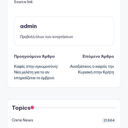
Source link
admin
Προβολή όλων των αναρτήσεων
Πλοήγηση
Προηγούμενο Άρθρο
Επόμενο Άρθρο
Καφές στην εγκυμοσύνη:
Ανοιξιάτικος ο καιρός την
δημοσιεύσεων
Νέα μελέτη για το αν
Κυριακή στην Κρήτη
επηρεάζεται το έμβρυο
Topics
Crete News
21,864