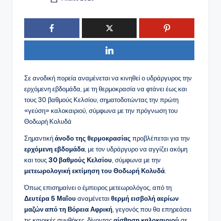
Συγγραφέας:
Σε ανοδική πορεία αναμένεται να κινηθεί ο υδράργυρος την
ερχόμενη εβδομάδα, με τη θερμοκρασία να φτάνει έως και
τους 30 βαθμούς Κελσίου, σηματοδοτώντας την πρώτη
«γεύση» καλοκαιριού, σύμφωνα με την πρόγνωση του
Θοδωρή Κολυδά
Σημαντική
άνοδο της θερμοκρασίας
προβλέπεται για την
ερχόμενη εβδομάδα
, με τον υδράργυρο να αγγίζει ακόμη
και τους
30 βαθμούς Κελσίου
, σύμφωνα με την
μετεωρολογική εκτίμηση του Θοδωρή Κολυδά
.
Όπως επισημαίνει ο έμπειρος μετεωρολόγος, από τη
Δευτέρα 5 Μαΐου
αναμένεται
θερμή εισβολή αερίων
μαζών από τη Βόρεια Αφρική
, γεγονός που θα επηρεάσει
τις καιρικές συνθήκες, δίνοντας
αίσθηση καλοκαιριού
σε