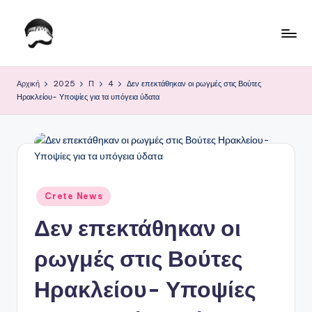
Μετάβαση
σε
Τ
Krhtikos.com
περιεχόμενο
ο
Αρχική
2025
Π
4
Δεν επεκτάθηκαν οι ρωγμές στις Βούτες
Ηρακλείου- Υποψίες για τα υπόγεια ύδατα
Κ
α
θ
η
μ
Αναρτήθηκε
Crete News
σε
ε
Δεν επεκτάθηκαν οι
ρ
ρωγμές στις Βούτες
ι
Ηρακλείου- Υποψίες
ν