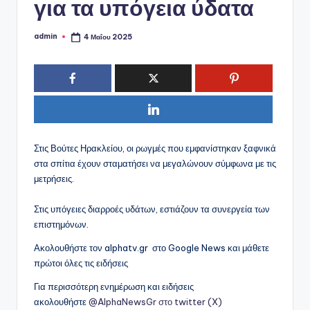
ό
για τα υπόγεια ύδατα
P
admin
4 Μαΐου 2025
Συγγραφέας:
o
r
t
a
l
Στις Βούτες Ηρακλείου, οι ρωγμές που εμφανίστηκαν ξαφνικά
στα σπίτια έχουν σταματήσει να μεγαλώνουν σύμφωνα με τις
μετρήσεις.
Στις υπόγειες διαρροές υδάτων, εστιάζουν τα συνεργεία των
επιστημόνων.
Ακολουθήστε τον alphatv.gr στο Google News και μάθετε
πρώτοι όλες τις ειδήσεις
Για περισσότερη ενημέρωση και ειδήσεις
ακολουθήστε
@AlphaNewsGr στο twitter (X)