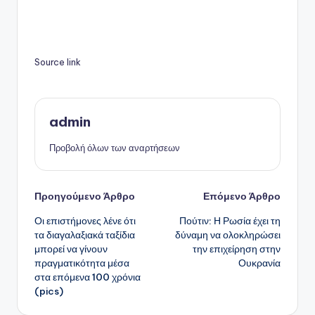
Source link
admin
Προβολή όλων των αναρτήσεων
Πλοήγηση
Προηγούμενο Άρθρο
Επόμενο Άρθρο
Οι επιστήμονες λένε ότι
Πούτιν: Η Ρωσία έχει τη
δημοσιεύσεων
τα διαγαλαξιακά ταξίδια
δύναμη να ολοκληρώσει
μπορεί να γίνουν
την επιχείρηση στην
πραγματικότητα μέσα
Ουκρανία
στα επόμενα 100 χρόνια
(pics)