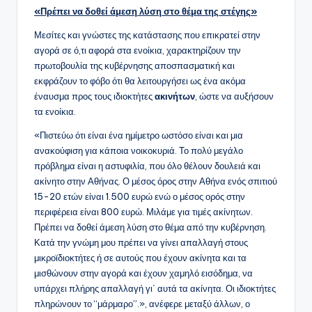
«Πρέπει να δοθεί άμεση λύση στο θέμα της στέγης»
Μεσίτες και γνώστες της κατάστασης που επικρατεί στην
αγορά σε ό,τι αφορά στα ενοίκια, χαρακτηρίζουν την
πρωτοβουλία της κυβέρνησης αποσπασματική και
εκφράζουν το φόβο ότι θα λειτουργήσει ως ένα ακόμα
έναυσμα προς τους ιδιοκτήτες
ακινήτων
, ώστε να αυξήσουν
τα ενοίκια.
«Πιστεύω ότι είναι ένα ημίμετρο ωστόσο είναι και μια
ανακούφιση για κάποια νοικοκυριά. Το πολύ μεγάλο
πρόβλημα είναι η αστυφιλία, που όλο θέλουν δουλειά και
ακίνητο στην Αθήνας. Ο μέσος όρος στην Αθήνα ενός σπιτιού
15-20 ετών είναι 1.500 ευρώ ενώ ο μέσος ορός στην
περιφέρεια είναι 800 ευρώ. Μιλάμε για τιμές ακίνητων.
Πρέπει να δοθεί άμεση λύση στο θέμα από την κυβέρνηση.
Κατά την γνώμη μου πρέπει να γίνει απαλλαγή στους
μικροϊδιοκτήτες ή σε αυτούς που έχουν ακίνητα και τα
μισθώνουν στην αγορά και έχουν χαμηλό εισόδημα, να
υπάρχει πλήρης απαλλαγή γι΄ αυτά τα ακίνητα. Οι ιδιοκτήτες
πληρώνουν το “μάρμαρο”.», ανέφερε μεταξύ άλλων, ο