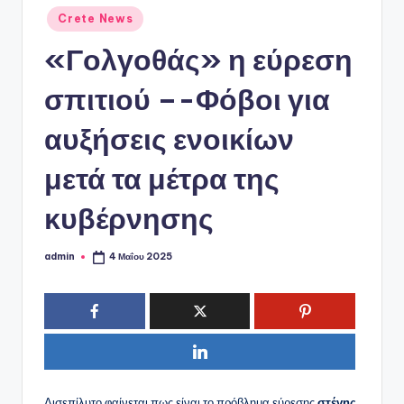
ό
Αναρτήθηκε
Crete News
P
σε
«Γολγοθάς» η εύρεση
o
r
σπιτιού –-Φόβοι για
t
αυξήσεις ενοικίων
a
μετά τα μέτρα της
l
κυβέρνησης
admin
4 Μαΐου 2025
Συγγραφέας:
Δισεπίλυτο φαίνεται πως είναι το πρόβλημα εύρεσης
στέγης
,