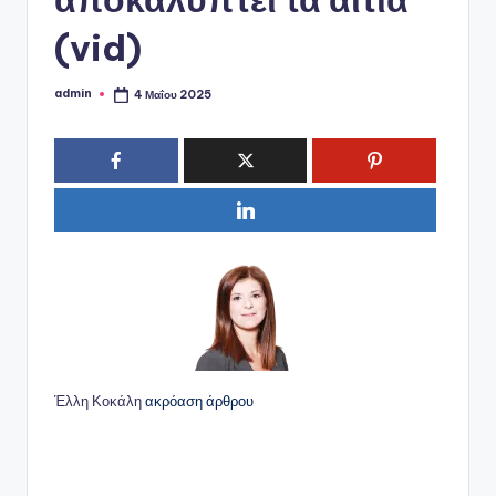
(vid)
admin
4 Μαΐου 2025
Συγγραφέας:
Έλλη Κοκάλη
ακρόαση άρθρου