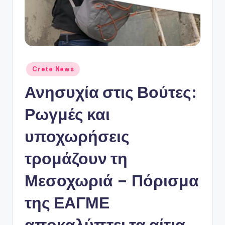
ό
P
o
r
t
Αναρτήθηκε
Crete News
σε
a
Ανησυχία στις Βούτες:
l
Ρωγμές και
υποχωρήσεις
τρομάζουν τη
Μεσοχωριά – Πόρισμα
της ΕΑΓΜΕ
αποκαλύπτει τα αίτια