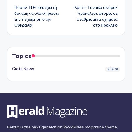
Πούτιν: Η Ρωσία έχει τη
Κρήτη: Γυναίκα σε αμόκ
δημοσιεύσεων
δύναμη να ολοκληρώσει
προκάλεσε φθορές σε
την επιχείρηση στην
σταθμευμένα οχήματα
Ουκρανία
στο Ηράκλειο
Topics
Crete News
21,879
Herald is the next generation WordPress magazine theme,