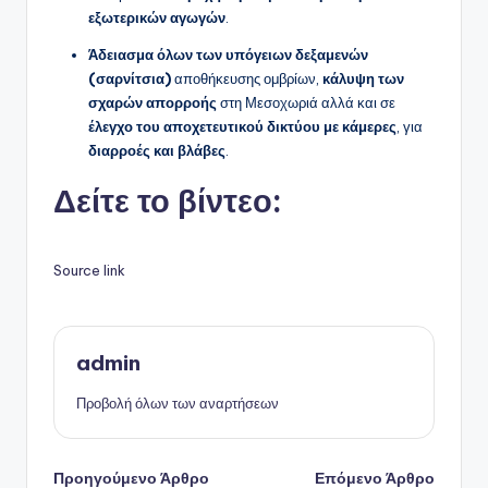
εξωτερικών αγωγών
.
Άδειασμα όλων των υπόγειων δεξαμενών
(σαρνίτσια)
αποθήκευσης ομβρίων,
κάλυψη των
σχαρών απορροής
στη Μεσοχωριά αλλά και σε
έλεγχο του αποχετευτικού δικτύου με κάμερες
, για
διαρροές και βλάβες
.
Δείτε το βίντεο:
Source link
admin
Προβολή όλων των αναρτήσεων
Πλοήγηση
Προηγούμενο Άρθρο
Επόμενο Άρθρο