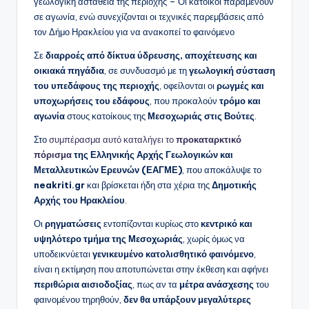
γεωλογική αστάθεια της περιοχής – Οι κάτοικοι παραμένουν
σε αγωνία, ενώ συνεχίζονται οι τεχνικές παρεμβάσεις από
τον Δήμο Ηρακλείου για να ανακοπεί το φαινόμενο
Σε
διαρροές από δίκτυα ύδρευσης, αποχέτευσης και
οικιακά πηγάδια
, σε συνδυασμό με τη
γεωλογική σύσταση
του υπεδάφους της περιοχής
, οφείλονται οι
ρωγμές και
υποχωρήσεις του εδάφους
, που προκαλούν
τρόμο και
αγωνία
στους κατοίκους της
Μεσοχωριάς στις Βούτες
.
Στο
συμπέρασμα αυτό καταλήγει το
προκαταρκτικό
πόρισμα
της Ελληνικής Αρχής Γεωλογικών και
Μεταλλευτικών Ερευνών (ΕΑΓΜΕ)
, που αποκάλυψε το
neakriti.gr
και βρίσκεται ήδη στα χέρια της
Δημοτικής
Αρχής του Ηρακλείου
.
Οι
ρηγματώσεις
εντοπίζονται κυρίως στο
κεντρικό και
υψηλότερο τμήμα της Μεσοχωριάς
, χωρίς όμως να
υποδεικνύεται
γενικευμένο κατολισθητικό φαινόμενο
,
είναι η εκτίμηση που αποτυπώνεται στην έκθεση και αφήνει
περιθώρια αισιοδοξίας
, πως αν τα
μέτρα ανάσχεσης
του
φαινομένου τηρηθούν,
δεν θα υπάρξουν μεγαλύτερες