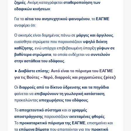
ζημιές
. Ακόμη καταγράφεται
σταθεροποίηση των
εδαφικών κινήσεων
.
Για τα
αίτια του ανησυχητικού φαινομένου
, το
ΕΑΓΜΕ
αναφέρει ότι:
Ο οικισμός είναι δομημένος πάνω σε
μάργες και άργιλους
,
ευαίσθητα στρώματα που παρουσιάζουν
υψηλό δείκτη
καθίζησης
, ενώ υπάρχει επιβεβαιωμένη ύπαρξη
γύψων σε
βαθύτερα στρώματα
, τα οποία ενδέχεται να
συντελούν
στην αστάθεια του εδάφους
.
►Διαβάστε επίσης:
Αυτό είναι το πόρισμα του ΕΑΓΜΕ
για τις Βούτες – Νερό, διαρροές και ρηγματώσεις (pics)
Οι
διαρροές από το δίκτυο ύδρευσης και τα πηγάδια
φαίνεται να
επιβαρύνουν τη γεωλογική κατάσταση
,
προκαλώντας
υποχωρήσεις του εδάφους
.
Το
αποχετευτικό σύστημα
και οι
γραμμές
αποστράγγισης
παρουσιάζουν
εκτεταμένες φθορές
.
Το
προκαταρκτικό πόρισμα της ΕΑΓΜΕ
, επισημαίνει και
τα
επόμενα βήματα
που απαιτούνται για την
πρακτική