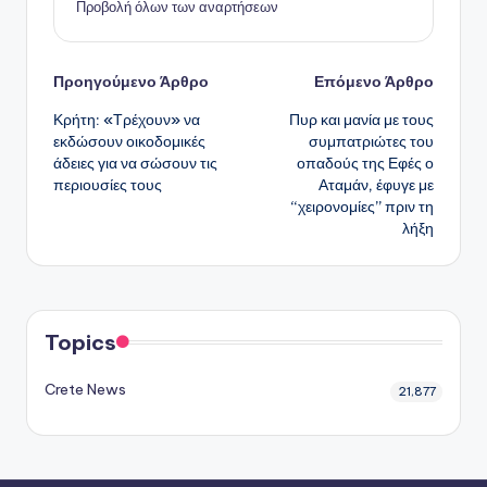
Προβολή όλων των αναρτήσεων
Πλοήγηση
Προηγούμενο Άρθρο
Επόμενο Άρθρο
Κρήτη: «Τρέχουν» να
Πυρ και μανία με τους
δημοσιεύσεων
εκδώσουν οικοδομικές
συμπατριώτες του
άδειες για να σώσουν τις
οπαδούς της Εφές ο
περιουσίες τους
Αταμάν, έφυγε με
“χειρονομίες” πριν τη
λήξη
Topics
Crete News
21,877