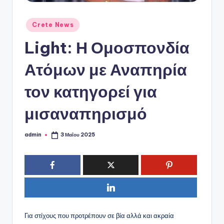
ό
P
Αναρτήθηκε
Crete News
o
σε
Light: Η Ομοσπονδία
r
t
Ατόμων με Αναπηρία
a
τον κατηγορεί για
l
μισαναπηρισμό
admin
3 Μαΐου 2025
Συγγραφέας:
Για στίχους που προτρέπουν σε βία αλλά και ακραία