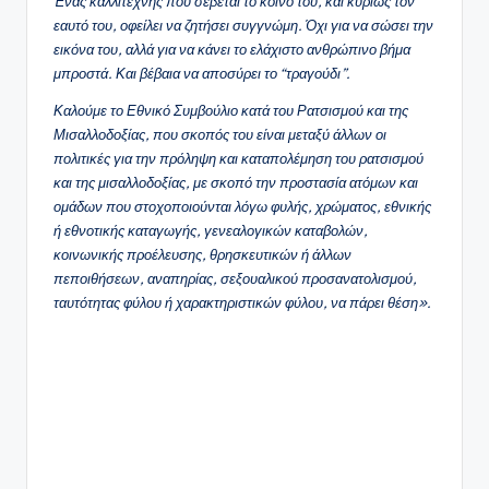
Ένας καλλιτέχνης που σέβεται το κοινό του, και κυρίως τον
εαυτό του, οφείλει να ζητήσει συγγνώμη. Όχι για να σώσει την
εικόνα του, αλλά για να κάνει το ελάχιστο ανθρώπινο βήμα
μπροστά. Και βέβαια να αποσύρει το “τραγούδι”.
Καλούμε το Εθνικό Συμβούλιο κατά του Ρατσισμού και της
Μισαλλοδοξίας, που σκοπός του είναι μεταξύ άλλων οι
πολιτικές για την πρόληψη και καταπολέμηση του ρατσισμού
και της μισαλλοδοξίας, με σκοπό την προστασία ατόμων και
ομάδων που στοχοποιούνται λόγω φυλής, χρώματος, εθνικής
ή εθνοτικής καταγωγής, γενεαλογικών καταβολών,
κοινωνικής προέλευσης, θρησκευτικών ή άλλων
πεποιθήσεων, αναπηρίας, σεξουαλικού προσανατολισμού,
ταυτότητας φύλου ή χαρακτηριστικών φύλου, να πάρει θέση».