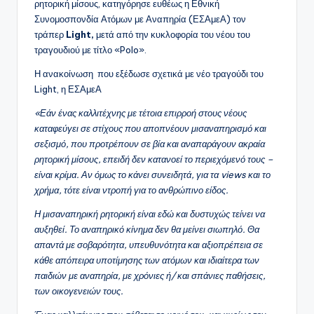
ρητορική μίσους, κατηγόρησε ευθέως η Εθνική
Συνομοσπονδία Ατόμων με Αναπηρία (ΕΣΑμεΑ) τον
τράπερ
Light,
μετά από την κυκλοφορία του νέου του
τραγουδιού με τίτλο «Polo».
Η ανακοίνωση που εξέδωσε σχετικά με νέο τραγούδι του
Light, η ΕΣΑμεΑ
«Εάν ένας καλλιτέχνης με τέτοια επιρροή στους νέους
καταφεύγει σε στίχους που αποπνέουν μισαναπηρισμό και
σεξισμό, που προτρέπουν σε βία και αναπαράγουν ακραία
ρητορική μίσους, επειδή δεν κατανοεί το περιεχόμενό τους –
είναι κρίμα. Αν όμως το κάνει συνειδητά, για τα views και το
χρήμα, τότε είναι ντροπή για το ανθρώπινο είδος.
Η μισαναπηρική ρητορική είναι εδώ και δυστυχώς τείνει να
αυξηθεί. Το αναπηρικό κίνημα δεν θα μείνει σιωπηλό. Θα
απαντά με σοβαρότητα, υπευθυνότητα και αξιοπρέπεια σε
κάθε απόπειρα υποτίμησης των ατόμων και ιδιαίτερα των
παιδιών με αναπηρία, με χρόνιες ή/ και σπάνιες παθήσεις,
των οικογενειών τους.