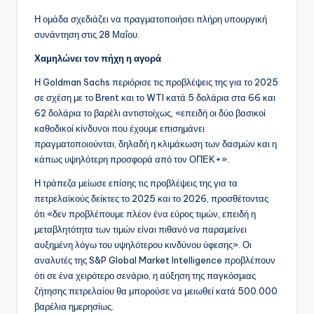
Η ομάδα σχεδιάζει να πραγματοποιήσει πλήρη υπουργική
συνάντηση στις 28 Μαΐου.
Χαμηλώνει τον πήχη η αγορά
Η Goldman Sachs περιόρισε τις προβλέψεις της για το 2025
σε σχέση με το Brent και το WTI κατά 5 δολάρια στα 66 και
62 δολάρια το βαρέλι αντιστοίχως, «επειδή οι δύο βασικοί
καθοδικοί κίνδυνοι που έχουμε επισημάνει
πραγματοποιούνται, δηλαδή η κλιμάκωση των δασμών και η
κάπως υψηλότερη προσφορά από τον ΟΠΕΚ+».
Η τράπεζα μείωσε επίσης τις προβλέψεις της για τα
πετρελαϊκούς δείκτες το 2025 και το 2026, προσθέτοντας
ότι «δεν προβλέπουμε πλέον ένα εύρος τιμών, επειδή η
μεταβλητότητα των τιμών είναι πιθανό να παραμείνει
αυξημένη λόγω του υψηλότερου κινδύνου ύφεσης». Οι
αναλυτές της S&P Global Market Intelligence προβλέπουν
ότι σε ένα χειρότερο σενάριο, η αύξηση της παγκόσμιας
ζήτησης πετρελαίου θα μπορούσε να μειωθεί κατά 500.000
βαρέλια ημερησίως.