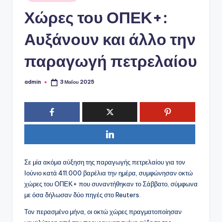
ό
σε
Χώρες του ΟΠΕΚ+:
P
o
Αυξάνουν και άλλο την
r
παραγωγή πετρελαίου
t
a
admin
3 Μαΐου 2025
Συγγραφέας:
l
Σε μία ακόμα αύξηση της παραγωγής πετρελαίου για τον
Ιούνιο κατά 411.000 βαρέλια την ημέρα, συμφώνησαν οκτώ
χώρες του ΟΠΕΚ+ που συναντήθηκαν το Σάββατο, σύμφωνα
με όσα δήλωσαν δύο πηγές στο Reuters.
Τον περασμένο μήνα, οι οκτώ χώρες πραγματοποίησαν