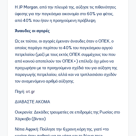
Η JP Morgan, από την πλευρά της, αύξησε τις πιθανότητες
ύφεσης για την παγκόσμια οικονομία στο 60% για φέτος,
από 40% που ήταν η προηγούμενη πρόβλεψη.
Άναυδες οι αγορές
Ως εκ τούτου, οι αγορές έμειναν άναυδες όταν ο ΟΠΕΚ, ο
οποίος παράγει περίπου το 40% του παγκόσμιου αργού
πετρελαίου (μαζί με τους εκτός ΟΠΕΚ συμμάχους του που
από κοινού αποτελούν τον ΟΠΕΚ+) επέλεξε όχι μόνο να
προχωρήσει με τα προηγούμενα σχέδιά του για αύξηση της
παραγωγής πετρελαίου, αλλά και να τριπλασιάσει σχεδόν
τον αναμενόμενο αριθμό αύξησης.
Πηγή:
ot.gr
ΔΙΑΒΑΣΤΕ ΑΚΟΜΑ
Ουκρανία: Δεκάδες τραυματίες σε επιδρομές της Ρωσίας στο
Χάρκοβο (βίντεο)
Νότια Αφρική: Πούλησε την 6χρονη κόρη της, γιατί «το
κορίτσι ήταν ποθητό για τα μάτια και το δέρμα της»