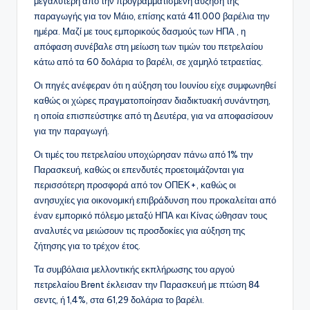
μεγαλύτερη από την προγραμματισμένη αύξηση της
παραγωγής για τον Μάιο, επίσης κατά 411.000 βαρέλια την
ημέρα. Μαζί με τους εμπορικούς δασμούς των ΗΠΑ , η
απόφαση συνέβαλε στη μείωση των τιμών του πετρελαίου
κάτω από τα 60 δολάρια το βαρέλι, σε χαμηλό τετραετίας.
Οι πηγές ανέφεραν ότι η αύξηση του Ιουνίου είχε συμφωνηθεί
καθώς οι χώρες πραγματοποίησαν διαδικτυακή συνάντηση,
η οποία επισπεύστηκε από τη Δευτέρα, για να αποφασίσουν
για την παραγωγή.
Οι τιμές του πετρελαίου υποχώρησαν πάνω από 1% την
Παρασκευή, καθώς οι επενδυτές προετοιμάζονται για
περισσότερη προσφορά από τον ΟΠΕΚ+, καθώς οι
ανησυχίες για οικονομική επιβράδυνση που προκαλείται από
έναν εμπορικό πόλεμο μεταξύ ΗΠΑ και Κίνας ώθησαν τους
αναλυτές να μειώσουν τις προσδοκίες για αύξηση της
ζήτησης για το τρέχον έτος.
Τα συμβόλαια μελλοντικής εκπλήρωσης του αργού
πετρελαίου Brent έκλεισαν την Παρασκευή με πτώση 84
σεντς, ή 1,4%, στα 61,29 δολάρια το βαρέλι.