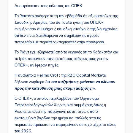
Δυσαρέσκεια στους κόλπους του ΟΠΕΚ
Το Reuters ανέφερε αυτή την εβδομάδα ότι αξιωματούχοι της
Σαουδικής Αραβίας, του de facto ηγέτη του ΟΠΕΚ+,
ενημέρωσαν συμμάχους και αξιωματούχους της βιομηχανίας
ότι δεν είναι διατεθειμένοι να στηρίξουν τις αγορές
πετρελαίου με περαιτέρω περικοπές στην προσφορά.
Το Ριάντ έχει εξοργιστεί από το γεγονός ότι το Καζακστάν και
το Ιράκ παράγουν πάνω από τους στόχους τους για τον
ΟΠΕΚ+, ανέφεραν πηγές.
Η αναλύτρια Helima Croft της RBC Capital Markets
δήλωσε νωρίτερα ότι
«οι συζητήσεις φαίνεται να κλίνουν
προς την κατεύθυνση μιας ακόμη αύξησης».
Ο ΟΠΕΚ+, ο οποίος περιλαμβάνει τον Οργανισμό
Πετρελαιοεξαγωγικών Χωρών και συμμάχους όπως η
Ρωσία, μειώνει την παραγωγή κατά πάνω από 5
εκατομμύρια βαρέλια την ημέρα και πολλές από τις
περικοπές πρόκειται να παραμείνουν σε ισχύ μέχρι το τέλος
του 2026.