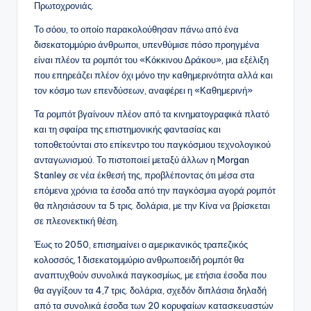
Πρωτοχρονιάς.
Το σόου, το οποίο παρακολούθησαν πάνω από ένα
δισεκατομμύριο άνθρωποι, υπενθύμισε πόσο προηγμένα
είναι πλέον τα ρομπότ του «Κόκκινου Δράκου», μια εξέλιξη
που επηρεάζει πλέον όχι μόνο την καθημερινότητα αλλά και
τον κόσμο των επενδύσεων, αναφέρει η «Καθημερινή»
Τα ρομπότ βγαίνουν πλέον από τα κινηματογραφικά πλατό
και τη σφαίρα της επιστημονικής φαντασίας και
τοποθετούνται στο επίκεντρο του παγκόσμιου τεχνολογικού
ανταγωνισμού. Το πιστοποιεί μεταξύ άλλων η Morgan
Stanley σε νέα έκθεσή της, προβλέποντας ότι μέσα στα
επόμενα χρόνια τα έσοδα από την παγκόσμια αγορά ρομπότ
θα πλησιάσουν τα 5 τρις. δολάρια, με την Κίνα να βρίσκεται
σε πλεονεκτική θέση.
Έως το 2050, επισημαίνει ο αμερικανικός τραπεζικός
κολοσσός, 1 δισεκατομμύριο ανθρωποειδή ρομπότ θα
αναπτυχθούν συνολικά παγκοσμίως, με ετήσια έσοδα που
θα αγγίξουν τα 4,7 τρις. δολάρια, σχεδόν διπλάσια δηλαδή
από τα συνολικά έσοδα των 20 κορυφαίων κατασκευαστών