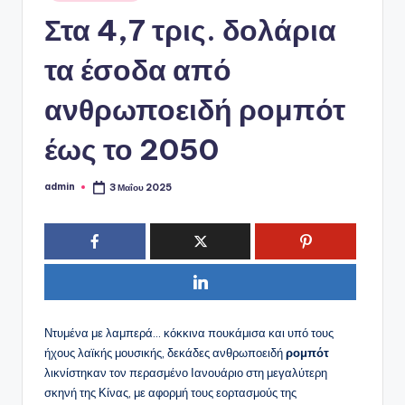
ό
σε
Στα 4,7 τρις. δολάρια
P
o
τα έσοδα από
r
ανθρωποειδή ρομπότ
t
έως το 2050
a
l
admin
3 Μαΐου 2025
Συγγραφέας:
Ντυμένα με λαμπερά… κόκκινα πουκάμισα και υπό τους
ήχους λαϊκής μουσικής, δεκάδες ανθρωποειδή
ρομπότ
λικνίστηκαν τον περασμένο Ιανουάριο στη μεγαλύτερη
σκηνή της Κίνας, με αφορμή τους εορτασμούς της