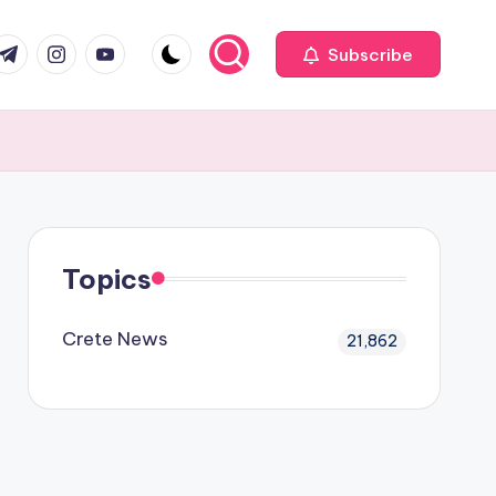
com
r.com
.me
instagram.com
youtube.com
Subscribe
Topics
Crete News
21,862