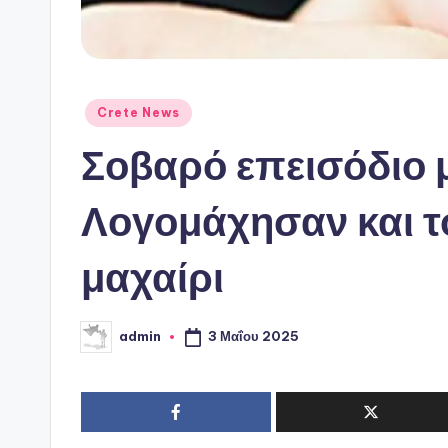
Αναρτήθηκε
Crete News
σε
Σοβαρό επεισόδιο 
Λογομάχησαν και το
μαχαίρι
3 Μαΐου 2025
admin
Συγγραφέας: