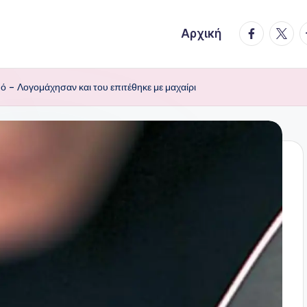
facebook.
twitte
t
Αρχική
ό – Λογομάχησαν και του επιτέθηκε με μαχαίρι