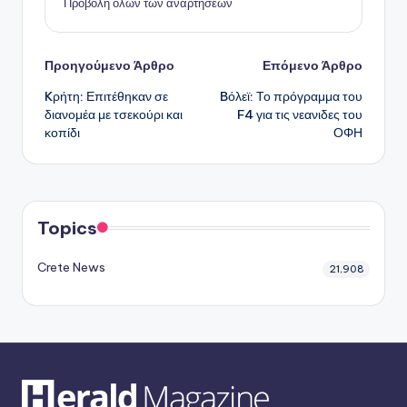
Προβολή όλων των αναρτήσεων
Πλοήγηση
Προηγούμενο Άρθρο
Επόμενο Άρθρο
Kρήτη: Επιτέθηκαν σε
Bόλεϊ: Το πρόγραμμα του
δημοσιεύσεων
διανομέα με τσεκούρι και
F4 για τις νεανιδες του
κοπίδι
ΟΦΗ
Topics
Crete News
21,908