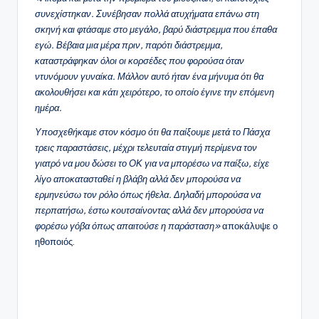
συνεχίστηκαν. Συνέβησαν πολλά ατυχήματα επάνω στη
σκηνή και φτάσαμε στο μεγάλο, βαρύ διάστρεμμα που έπαθα
εγώ. Βέβαια μια μέρα πριν, παρότι διάστρεμμα,
καταστράφηκαν όλοι οι κορσέδες που φορούσα όταν
ντυνόμουν γυναίκα. Μάλλον αυτό ήταν ένα μήνυμα ότι θα
ακολουθήσει και κάτι χειρότερο, το οποίο έγινε την επόμενη
ημέρα.
Υποσχεθήκαμε στον κόσμο ότι θα παίξουμε μετά το Πάσχα
τρεις παραστάσεις, μέχρι τελευταία στιγμή περίμενα τον
γιατρό να μου δώσει το ΟΚ για να μπορέσω να παίξω, είχε
λίγο αποκατασταθεί η βλάβη αλλά δεν μπορούσα να
ερμηνεύσω τον ρόλο όπως ήθελα. Δηλαδή μπορούσα να
περπατήσω, έστω κουτσαίνοντας αλλά δεν μπορούσα να
φορέσω γόβα όπως απαιτούσε η παράσταση»
αποκάλυψε ο
ηθοποιός.