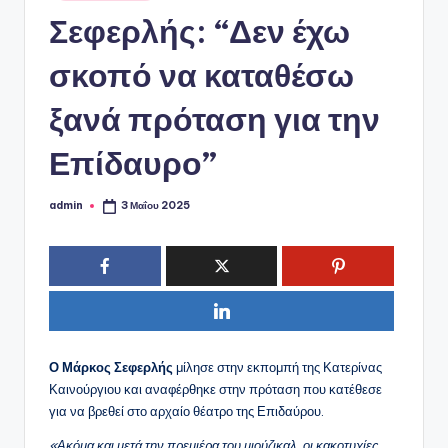
ό
Σεφερλής: “Δεν έχω
P
o
σκοπό να καταθέσω
r
ξανά πρόταση για την
t
Επίδαυρο”
a
l
admin
3 Μαΐου 2025
Συγγραφέας:
Ο Μάρκος Σεφερλής
μίλησε στην εκπομπή της Κατερίνας
Καινούργιου και αναφέρθηκε στην πρόταση που κατέθεσε
για να βρεθεί στο αρχαίο θέατρο της Επιδαύρου.
«Ακόμα και μετά την πρεμιέρα του μιούζικαλ, οι κακοτυχίες