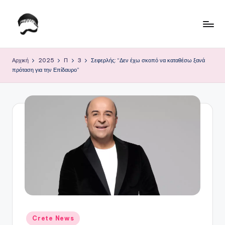
Μετάβαση
σε
Τ
Krhtikos.com
περιεχόμενο
ο
Αρχική
2025
Π
3
Σεφερλής: “Δεν έχω σκοπό να καταθέσω ξανά
πρόταση για την Επίδαυρο”
Κ
α
θ
η
μ
ε
ρ
ι
ν
Αναρτήθηκε
Crete News
σε