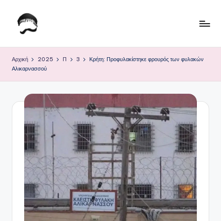
Μετάβαση
σε
Τ
Krhtikos.com
περιεχόμενο
ο
Αρχική
2025
Π
3
Κρήτη: Προφυλακίστηκε φρουρός των φυλακών
Αλικαρνασσού
Κ
α
θ
η
μ
ε
ρ
ι
ν