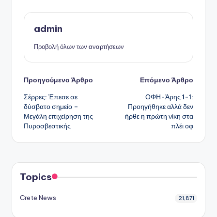
admin
Προβολή όλων των αναρτήσεων
Πλοήγηση
Προηγούμενο Άρθρο
Επόμενο Άρθρο
Σέρρες: Έπεσε σε
ΟΦΗ-Άρης 1-1:
δημοσιεύσεων
δύσβατο σημείο –
Προηγήθηκε αλλά δεν
Μεγάλη επιχείρηση της
ήρθε η πρώτη νίκη στα
Πυροσβεστικής
πλέι οφ
Topics
Crete News
21,871