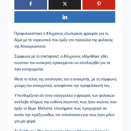
Προφυλακίστηκε ο 46χρονος εξωτερικός φρουρός για το
δέμα με τα ναρκωτικά που έριξε στο προαύλιο της φυλακής
της Αλικαρνασσού.
Σύμφωνα με το cretapost, ο 46χρονος οδηγήθηκε χθες
ενώπιον του ανακριτή προκειμένου να απολογηθεί για τα
όσα κατηγορείται.
Μετά το τέλος της απολογίας του ο ανακριτής, με τη σύμφωνη
γνώμη του εισαγγελέα, αποφάσισε την προφυλάκισή του.
Υπενθυμίζεται ότι στον εισαγγελέα ο φρουρός των φυλακών
ανέλαβε πλήρως την ευθύνη λέγοντας πως ήταν εκείνος που
έριξε το δέμα. Μάλιστα, επεσήμανε πως προχώρησε σε
αυτήν την πράξη καθώς τον απειλούσαν και πως ήταν μόνο
για μία φορά.