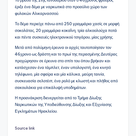
Το βράδυ της 21ης Ιανουαρίου όταν ο 46χρονος φρουρός
έριξε ένα δέμα με ναρκωτικά στο προαύλιο χώρο των
φυλακών Αλικαρνασσού.
Το δέμα περιείχε πάνω από 250 γραμμάρια χασίς σε μορφή
σοκολάτας, 20 γραμμάρια κοκαΐνη, τρία αλκοολούχα ποτά
και πέντε συσκευές ηλεκτρονικού τσιγάρου, μίας χρήσης.
Μετά από πολύμηνη έρευνα οι αρχές ταυτοποίησαν τον
46χρονο ως δράστη και το πρωί της περασμένης Δευτέρας
προχώρησαν σε έρευνα στο σπίτι του όπου βρήκαν και
κατάσχεσαν ένα τάμπλετ, έναν υπολογιστή, ένα κινητό
τηλέφωνο, μία σφαίρα και μία κάλυκα, μαύρη ταινία,
συσκευασία σελοτέιπ, ένα ρολό με κλωστή και πλήθος από
σακουλάκια για επικάλυψή υποδημάτων.
Η προανάκριση διενεργείται από το Τμήμα Δίωξης
Ναρκωτικών της Υποδιεύθυνσης Δίωξης και Εξιχνίασης
Εγκλημάτων Ηρακλείου.
Source link