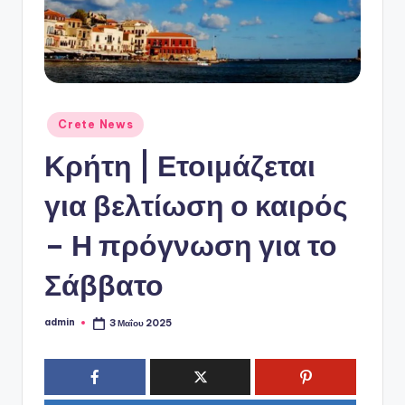
ό
P
o
r
t
Αναρτήθηκε
Crete News
σε
a
Κρήτη | Ετοιμάζεται
l
για βελτίωση ο καιρός
– Η πρόγνωση για το
Σάββατο
admin
3 Μαΐου 2025
Συγγραφέας: