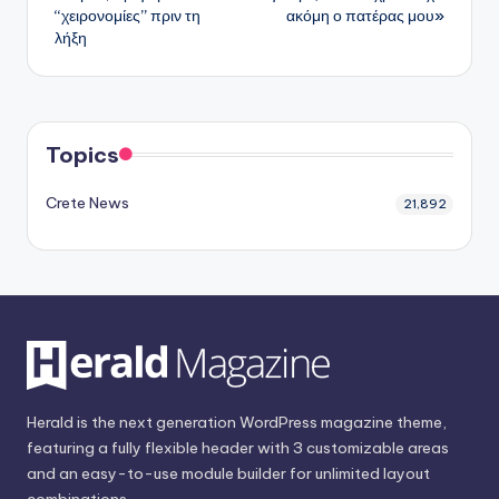
“χειρονομίες” πριν τη
ακόμη ο πατέρας μου»
λήξη
Topics
Crete News
21,892
Herald is the next generation WordPress magazine theme,
featuring a fully flexible header with 3 customizable areas
and an easy-to-use module builder for unlimited layout