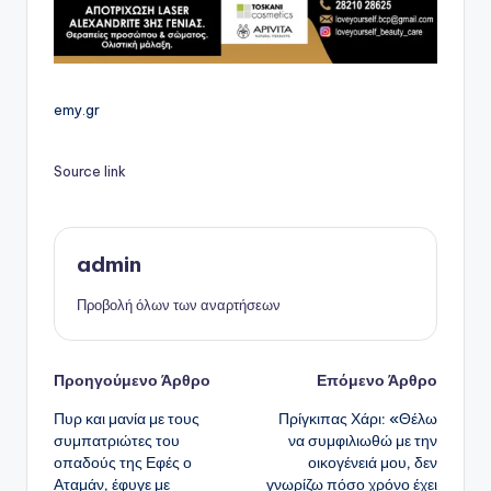
emy.gr
Source link
admin
Προβολή όλων των αναρτήσεων
Πλοήγηση
Προηγούμενο Άρθρο
Επόμενο Άρθρο
Πυρ και μανία με τους
Πρίγκιπας Χάρι: «Θέλω
δημοσιεύσεων
συμπατριώτες του
να συμφιλιωθώ με την
οπαδούς της Εφές ο
οικογένειά μου, δεν
Αταμάν, έφυγε με
γνωρίζω πόσο χρόνο έχει