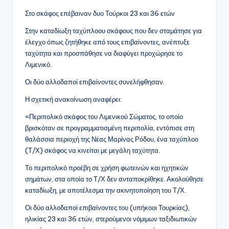
Στο σκάφος επέβαιναν δυο Τούρκοι 23 και 36 ετών
Στην καταδίωξη ταχύπλοου σκάφους που δεν σταμάτησε για
έλεγχο όπως ζητήθηκε από τους επιβαίνοντες, ανέπτυξε
ταχύτητα και προσπάθησε να διαφύγει προχώρησε το
Λιμενικό.
Οι δύο αλλοδαποί επιβαίνοντες συνελήφθησαν.
Η σχετική ανακοίνωση αναφέρει:
«Περιπολικό σκάφος του Λιμενικού Σώματος, το οποίο
βρισκόταν σε προγραμματισμένη περιπολία, εντόπισε στη
θαλάσσια περιοχή της Νέας Μαρίνας Ρόδου, ένα ταχύπλοο
(Τ/Χ) σκάφος να κινείται με μεγάλη ταχύτητα.
Το περιπολικό προέβη σε χρήση φωτεινών και ηχητικών
σημάτων, στα οποία το Τ/Χ δεν ανταποκρίθηκε. Ακολούθησε
καταδίωξη, με αποτέλεσμα την ακινητοποίηση του Τ/Χ.
Οι δύο αλλοδαποί επιβαίνοντες του (υπήκοοι Τουρκίας),
ηλικίας 23 και 36 ετών, στερούμενοι νόμιμων ταξιδιωτικών