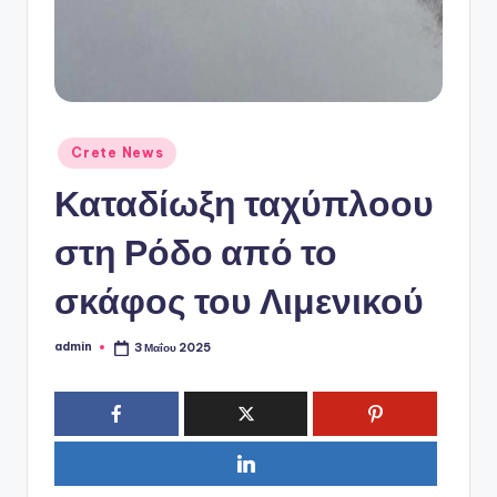
ό
P
o
r
t
Αναρτήθηκε
Crete News
σε
a
Καταδίωξη ταχύπλοου
l
στη Ρόδο από το
σκάφος του Λιμενικού
admin
3 Μαΐου 2025
Συγγραφέας: