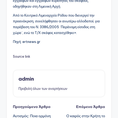
εγγράφων και εγγράφων κυριότητας του σκάφους,
οδηγήθηκαν στη Λιμενική Αρχή.
Από το Κεντρικό Λιμεναρχείο Ρόδου που διενεργεί την
προανάκριση, συνελήφθησαν οι ανωτέρω αλλοδαποί, για
παράβαση του Ν. 3386/2005 ¨Παράνομη είσοδος στη
χώρα¨, ενώ το Τ/Χ σκάφος κατασχέθηκε».
Πηγή: ertnews.gr
Source link
admin
Προβολή όλων των αναρτήσεων
Πλοήγηση
Προηγούμενο Άρθρο
Επόμενο Άρθρο
Αυτισμός: Ποια ορμόνη
Ο καιρός στην Κρήτη το