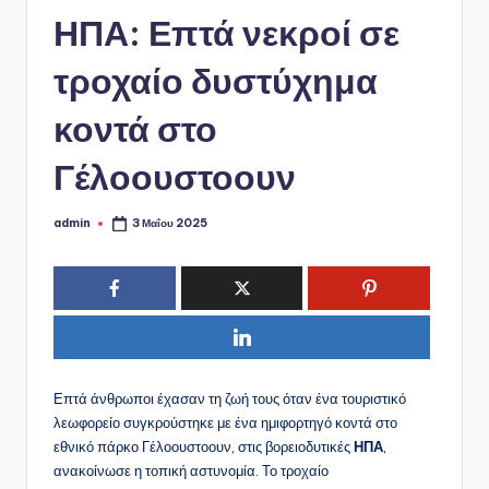
ό
ΗΠΑ: Επτά νεκροί σε
P
o
τροχαίο δυστύχημα
r
κοντά στο
t
Γέλοουστοουν
a
l
admin
3 Μαΐου 2025
Συγγραφέας:
Επτά άνθρωποι έχασαν τη ζωή τους όταν ένα τουριστικό
λεωφορείο συγκρούστηκε με ένα ημιφορτηγό κοντά στο
εθνικό πάρκο Γέλοουστοουν, στις βορειοδυτικές
ΗΠΑ
,
ανακοίνωσε η τοπική αστυνομία. Το τροχαίο