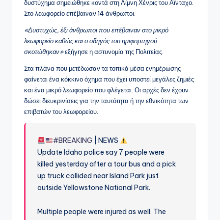
δυστύχημα σημειώθηκε κοντά στη Λίμνη Χένρις του Αϊνταχο.
Στο λεωφορείο επέβαιναν 14 άνθρωποι.
«Δυστυχώς, έξι άνθρωποι που επέβαιναν στο μικρό
λεωφορείο καθώς και ο οδηγός του ημιφορτηγού
σκοτώθηκαν»
εξήγησε η αστυνομία της Πολιτείας.
Στα πλάνα που μετέδωσαν τα τοπικά μέσα ενημέρωσης
φαίνεται ένα κόκκινο όχημα που έχει υποστεί μεγάλες ζημιές
και ένα μικρό λεωφορείο που φλέγεται. Οι αρχές δεν έχουν
δώσει διευκρινίσεις για την ταυτότητα ή την εθνικότητα των
επιβατών του λεωφορείου.
#BREAKING
| NEWS
Update Idaho police say 7 people were
killed yesterday after a tour bus and a pick
up truck collided near Island Park just
outside Yellowstone National Park.
Multiple people were injured as well. The