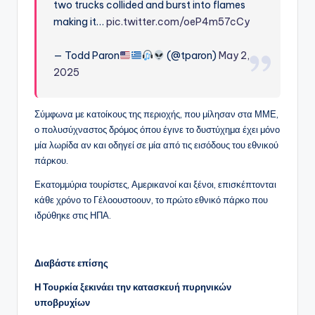
two trucks collided and burst into flames
making it…
pic.twitter.com/oeP4m57cCy
— Todd Paron
(@tparon)
May 2,
2025
Σύμφωνα με κατοίκους της περιοχής, που μίλησαν στα ΜΜΕ,
ο πολυσύχναστος δρόμος όπου έγινε το δυστύχημα έχει μόνο
μία λωρίδα αν και οδηγεί σε μία από τις εισόδους του εθνικού
πάρκου.
Εκατομμύρια τουρίστες, Αμερικανοί και ξένοι, επισκέπτονται
κάθε χρόνο το Γέλοουστοουν, το πρώτο εθνικό πάρκο που
ιδρύθηκε στις ΗΠΑ.
Διαβάστε επίσης
Η Τουρκία ξεκινάει την κατασκευή πυρηνικών
υποβρυχίων