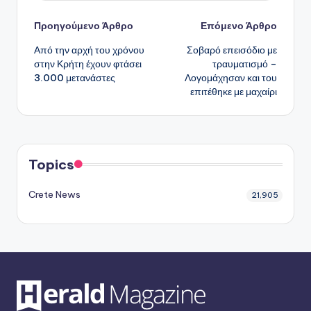
Πλοήγηση
Προηγούμενο Άρθρο
Επόμενο Άρθρο
Από την αρχή του χρόνου
Σοβαρό επεισόδιο με
δημοσιεύσεων
στην Κρήτη έχουν φτάσει
τραυματισμό –
3.000 μετανάστες
Λογομάχησαν και του
επιτέθηκε με μαχαίρι
Topics
Crete News
21,905