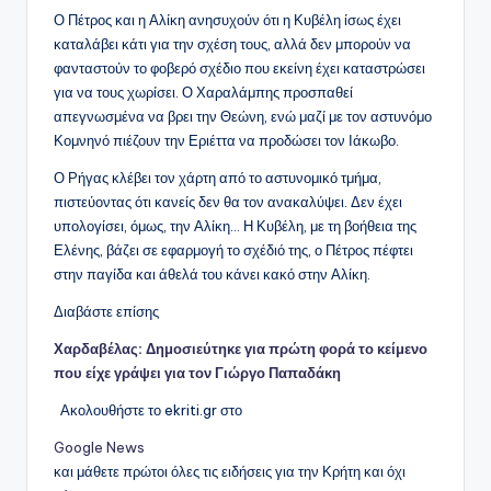
Ο Πέτρος και η Αλίκη ανησυχούν ότι η Κυβέλη ίσως έχει
καταλάβει κάτι για την σχέση τους, αλλά δεν μπορούν να
φανταστούν το φοβερό σχέδιο που εκείνη έχει καταστρώσει
για να τους χωρίσει. Ο Χαραλάμπης προσπαθεί
απεγνωσμένα να βρει την Θεώνη, ενώ μαζί με τον αστυνόμο
Κομνηνό πιέζουν την Εριέττα να προδώσει τον Ιάκωβο.
Ο Ρήγας κλέβει τον χάρτη από το αστυνομικό τμήμα,
πιστεύοντας ότι κανείς δεν θα τον ανακαλύψει. Δεν έχει
υπολογίσει, όμως, την Αλίκη… Η Κυβέλη, με τη βοήθεια της
Ελένης, βάζει σε εφαρμογή το σχέδιό της, ο Πέτρος πέφτει
στην παγίδα και άθελά του κάνει κακό στην Αλίκη.
Διαβάστε επίσης
Χαρδαβέλας: Δημοσιεύτηκε για πρώτη φορά το κείμενο
που είχε γράψει για τον Γιώργο Παπαδάκη
Ακολουθήστε το ekriti.gr στο
Google News
και μάθετε πρώτοι όλες τις ειδήσεις για την Κρήτη και όχι