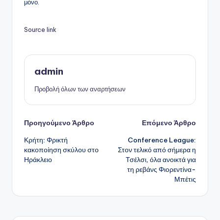
μόνο.
Source link
admin
Προβολή όλων των αναρτήσεων
Πλοήγηση
Προηγούμενο Άρθρο
Επόμενο Άρθρο
Κρήτη: Φρικτή
Conference League:
δημοσιεύσεων
κακοποίηση σκύλου στο
Στον τελικό από σήμερα η
Ηράκλειο
Τσέλσι, όλα ανοικτά για
τη ρεβάνς Φιορεντίνα-
Μπέτις