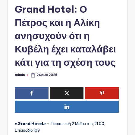
ό
Grand Hotel: Ο
P
o
Πέτρος και η Αλίκη
r
ανησυχούν ότι η
t
Κυβέλη έχει καταλάβει
a
l
κάτι για τη σχέση τους
admin
2 Μαΐου 2025
Συγγραφέας:
«Grand Hotel»
– Παρασκευή 2 Μαΐου στις 21:00,
Επεισόδιο 109