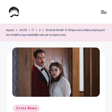
Μετάβαση
σε
Τ
Krhtikos.com
περιεχόμενο
ο
Αρχική
2025
Π
2
Grand Hotel: Ο Πέτρος και η Αλίκη ανησυχούν
ότι η Κυβέλη έχει καταλάβει κάτι για τη σχέση τους
Κ
α
θ
η
μ
ε
ρ
ι
ν
Αναρτήθηκε
Crete News
σε