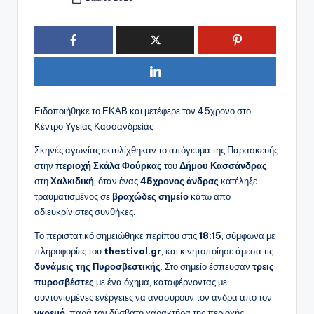
Συγγραφέας:
Ειδοποιήθηκε το ΕΚΑΒ και μετέφερε τον 45χρονο στο
Κέντρο Υγείας Κασσανδρείας
Σκηνές αγωνίας εκτυλίχθηκαν το απόγευμα της Παρασκευής
στην
περιοχή Σκάλα Φούρκας
του
Δήμου Κασσάνδρας
,
στη
Χαλκιδική
, όταν ένας
45χρονος άνδρας
κατέληξε
τραυματισμένος σε
βραχώδες σημείο
κάτω από
αδιευκρίνιστες συνθήκες.
Το περιστατικό σημειώθηκε περίπου στις
18:15
, σύμφωνα με
πληροφορίες του
thestival.gr
, και κινητοποίησε άμεσα τις
δυνάμεις της Πυροσβεστικής
. Στο σημείο έσπευσαν
τρεις
πυροσβέστες
με ένα όχημα, καταφέρνοντας με
συντονισμένες ενέργειες να ανασύρουν τον άνδρα από τον
γκρεμό
, παρά τον δύσβατο χαρακτήρα της περιοχής.