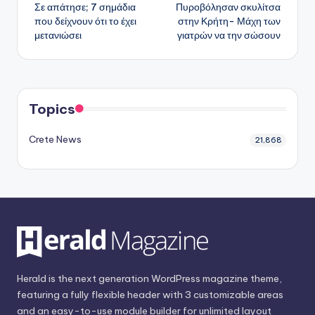
Σε απάτησε; 7 σημάδια
Πυροβόλησαν σκυλίτσα
δημοσιεύσεων
που δείχνουν ότι το έχει
στην Κρήτη- Μάχη των
μετανιώσει
γιατρών να την σώσουν
Topics
Crete News
21,868
Herald is the next generation WordPress magazine theme,
featuring a fully flexible header with 3 customizable areas
and an easy-to-use module builder for unlimited layout