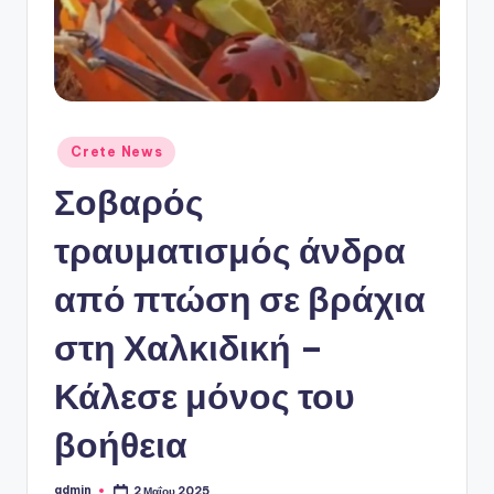
ό
P
o
r
t
Αναρτήθηκε
Crete News
σε
a
Σοβαρός
l
τραυματισμός άνδρα
από πτώση σε βράχια
στη Χαλκιδική –
Κάλεσε μόνος του
βοήθεια
admin
2 Μαΐου 2025