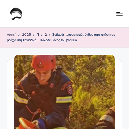
Μετάβαση
σε
Τ
Krhtikos.com
περιεχόμενο
ο
Αρχική
2025
Π
2
Σοβαρός τραυματισμός άνδρα από πτώση σε
βράχια στη Χαλκιδική – Κάλεσε μόνος του βοήθεια
Κ
α
θ
η
μ
ε
ρ
ι
ν