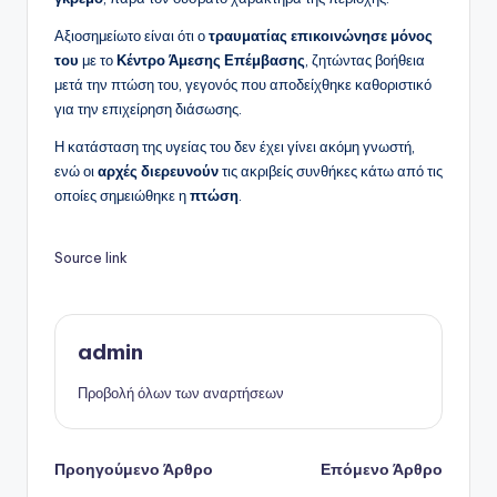
Αξιοσημείωτο είναι ότι ο
τραυματίας επικοινώνησε μόνος
του
με το
Κέντρο Άμεσης Επέμβασης
, ζητώντας βοήθεια
μετά την πτώση του, γεγονός που αποδείχθηκε καθοριστικό
για την επιχείρηση διάσωσης.
Η κατάσταση της υγείας του δεν έχει γίνει ακόμη γνωστή,
ενώ οι
αρχές διερευνούν
τις ακριβείς συνθήκες κάτω από τις
οποίες σημειώθηκε η
πτώση
.
Source link
admin
Προβολή όλων των αναρτήσεων
Πλοήγηση
Προηγούμενο Άρθρο
Επόμενο Άρθρο