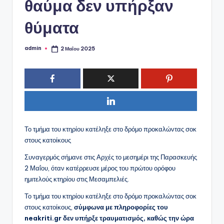
ό
θαύμα δεν υπήρξαν
P
θύματα
o
r
admin
2 Μαΐου 2025
Συγγραφέας:
t
a
l
Το τμήμα του κτηρίου κατέληξε στο δρόμο προκαλώντας σοκ
στους κατοίκους
Συναγερμός σήμανε στις Αρχές το μεσημέρι της Παρασκευής
2 Μαΐου, όταν κατέρρευσε μέρος του πρώτου ορόφου
ημιτελούς κτηρίου στις Μεσαμπελιές.
Το τμήμα του κτηρίου κατέληξε στο δρόμο προκαλώντας σοκ
στους κατοίκους,
σύμφωνα με πληροφορίες του
neakriti.gr δεν υπήρξε τραυματισμός, καθώς την ώρα