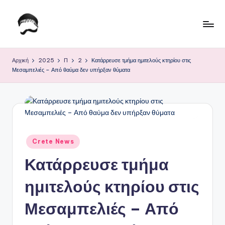
Μετάβαση
σε
Τ
Krhtikos.com
περιεχόμενο
ο
Αρχική
2025
Π
2
Κατάρρευσε τμήμα ημιτελούς κτηρίου στις
Μεσαμπελιές – Από θαύμα δεν υπήρξαν θύματα
Κ
α
θ
η
μ
Αναρτήθηκε
Crete News
σε
ε
Κατάρρευσε τμήμα
ρ
ημιτελούς κτηρίου στις
ι
Μεσαμπελιές – Από
ν