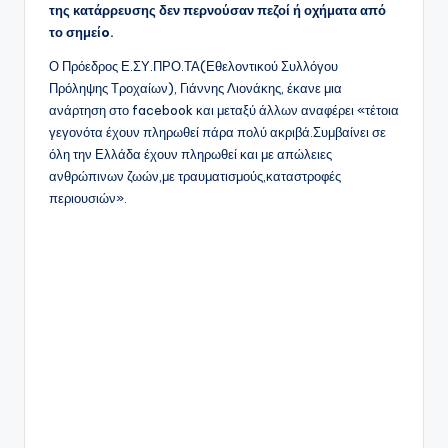
της κατάρρευσης δεν περνούσαν πεζοί ή οχήματα από
το σημείo.
Ο Πρόεδρος Ε.ΣΥ.ΠΡΟ.ΤΑ(Εθελοντικού Συλλόγου
Πρόληψης Τροχαίων), Γιάννης Λιονάκης, έκανε μια
ανάρτηση στο facebook και μεταξύ άλλων αναφέρει «τέτοια
γεγονότα έχουν πληρωθεί πάρα πολύ ακριβά.Συμβαίνει σε
όλη την Ελλάδα έχουν πληρωθεί και με απώλειες
ανθρώπινων ζωών,με τραυματισμούς,καταστροφές
περιουσιών».