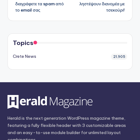
δημοσιεύσεων
διαγράφετε τα spam από
ληστέψουν διανομέα με
το email σας
τσεκούρι!
Topics
Crete News
21,905
Herald is the next generation WordPress magazine theme,
featuring a fully flexible header with 3 customizable areas
and an easy-to-use module builder for unlimited layout
combinations