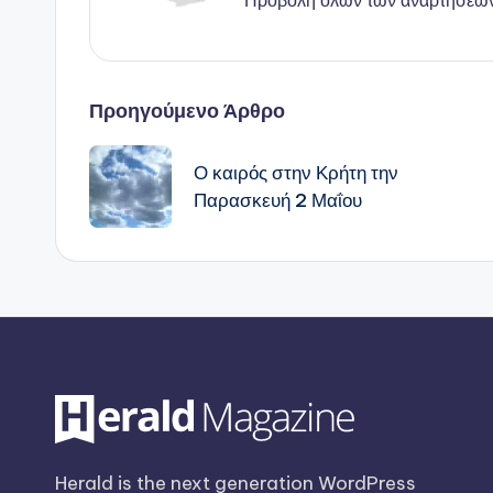
Προβολή όλων των αναρτήσεω
Πλοήγηση
Προηγούμενο Άρθρο
δημοσιεύσεων
Ο καιρός στην Κρήτη την
Παρασκευή 2 Μαΐου
Herald is the next generation WordPress