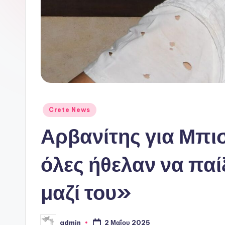
ι
ν
ό
P
o
Αναρτήθηκε
Crete News
r
σε
Αρβανίτης για Μπι
t
a
όλες ήθελαν να πα
l
μαζί του»
2 Μαΐου 2025
admin