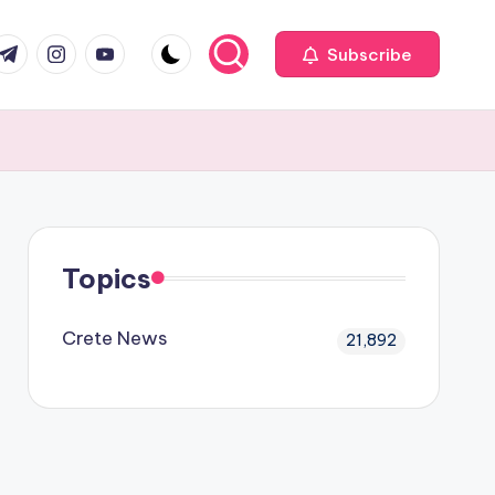
com
r.com
.me
instagram.com
youtube.com
Subscribe
Topics
Crete News
21,892