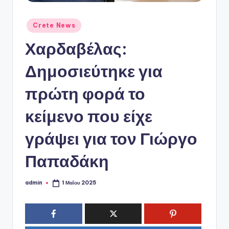
ό
P
Αναρτήθηκε
Crete News
o
σε
Χαρδαβέλας:
r
t
Δημοσιεύτηκε για
a
πρώτη φορά το
l
κείμενο που είχε
γράψει για τον Γιώργο
Παπαδάκη
admin
1 Μαΐου 2025
Συγγραφέας: