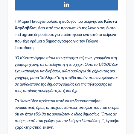
Η Μαρία Παναγοπούλου, η σύζυγος του αείμνηστου
Κώστα
Χαρδαβέλα
μέσα από τον προσωπικό της λογαριασμό στο
instagram δημοσίευσε για πρώτη φορά ένα από τα κείμενα
που είχε γράψει ο δημοσιογράφος για τον Γιώργο
Παπαδάκη.
“Ο Κώστας άφησε πίσω του αμέτρητα κείμενα, γραμμένα στη
γραφομηχανή, σε υπολογιστή ή στο χέρι. Ούτε το 1/1000 δεν
έχω καταφέρει να διαβάσω, αλλά ομολογώ ότι ρίχνοντας μια
γρήγορη ματιά “κόλλησα” στη στοίβα αυτών που αναφέρονται
σε ανθρώπους της δημοσιογραφίας και της τηλεόρασης με
τους οποίους συνεργάστηκε ή και όχι.
Τα “κακά” δεν πρόκειται ποτέ να τα δημοσιοποιήσω
ονομαστικά, όμως υπάρχουν κάποιες απόψεις του που εκτιμώ
ότι αν ήταν εδώ θα τις μοιραζόταν ο ίδιος δημοσίως. Όπως ας
πούμε, αυτό που γράφει για τον Γιώργο Παπαδάκ
η…”, έγραψε
χαρακτηριστικά εκείνη.