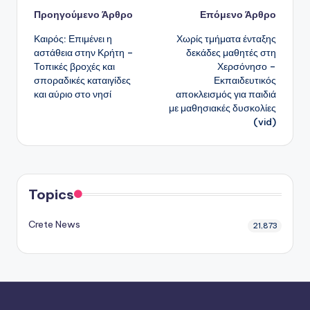
Πλοήγηση
Προηγούμενο Άρθρο
Επόμενο Άρθρο
Καιρός: Επιμένει η
Χωρίς τμήματα ένταξης
δημοσιεύσεων
αστάθεια στην Κρήτη –
δεκάδες μαθητές στη
Τοπικές βροχές και
Χερσόνησο –
σποραδικές καταιγίδες
Εκπαιδευτικός
και αύριο στο νησί
αποκλεισμός για παιδιά
με μαθησιακές δυσκολίες
(vid)
Topics
Crete News
21,873