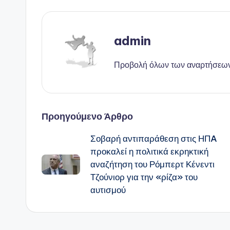
admin
Προβολή όλων των αναρτήσεω
Πλοήγηση
Προηγούμενο Άρθρο
Σοβαρή αντιπαράθεση στις ΗΠA
δημοσιεύσεων
προκαλεί η πολιτικά εκρηκτική
αναζήτηση του Ρόμπερτ Κένεντι
Τζούνιορ για την «ρίζα» του
αυτισμού