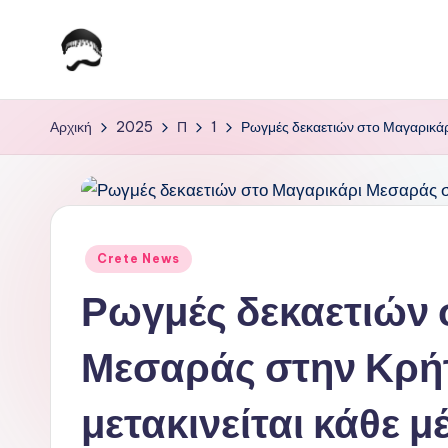
Μετάβαση
σε
Τ
Krhtikos.com
περιεχόμενο
ο
Αρχική
2025
Π
1
Ρωγμές δεκαετιών στο Μαγαρικάρ
Κ
α
θ
Αναρτήθηκε
Crete News
σε
η
Ρωγμές δεκαετιών 
μ
Μεσαράς στην Κρή
ε
μετακινείται κάθε 
ρ