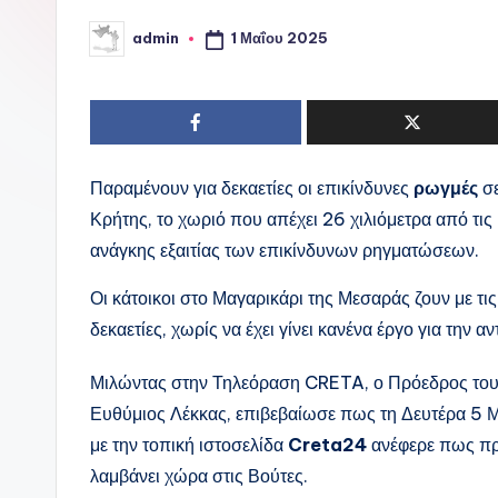
ι
1 Μαΐου 2025
admin
Συγγραφέας:
ν
ό
P
Παραμένουν για δεκαετίες οι επικίνδυνες
ρωγμές
σε
o
Κρήτης, το χωριό που απέχει 26 χιλιόμετρα από τι
r
ανάγκης εξαιτίας των επικίνδυνων ρηγματώσεων.
t
Οι κάτοικοι στο Μαγαρικάρι της Μεσαράς ζουν με τι
δεκαετίες, χωρίς να έχει γίνει κανένα έργο για την 
a
Μιλώντας στην Τηλεόραση CRETA, ο Πρόεδρος του 
l
Ευθύμιος Λέκκας, επιβεβαίωσε πως τη Δευτέρα 5 Μ
με την τοπική ιστοσελίδα
Creta24
ανέφερε πως πρό
λαμβάνει χώρα στις Βούτες.