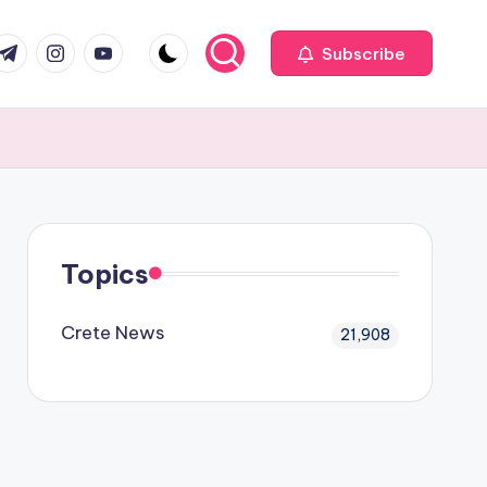
com
r.com
.me
instagram.com
youtube.com
Subscribe
Topics
Crete News
21,908