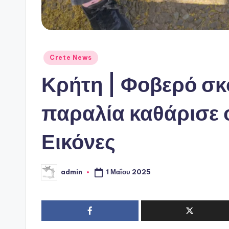
Αναρτήθηκε
Crete News
σε
Κρήτη | Φοβερό σκ
παραλία καθάρισε 
Εικόνες
1 Μαΐου 2025
admin
Συγγραφέας: