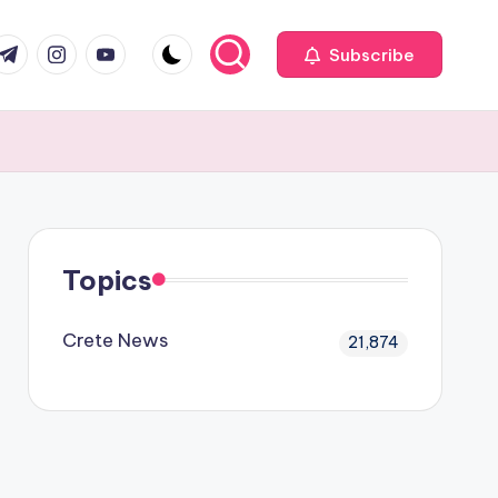
com
r.com
.me
instagram.com
youtube.com
Subscribe
Topics
Crete News
21,874