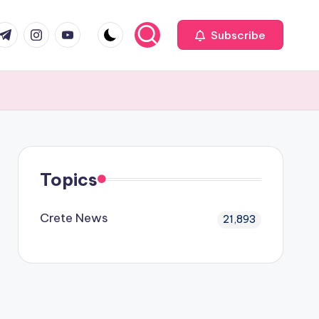
com
r.com
.me
instagram.com
youtube.com
Subscribe
Topics
Crete News
21,893