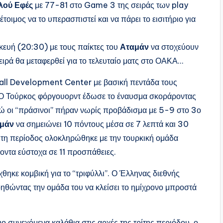
λού Εφές
με 77-81 στο Game 3 της σειράς των play
τοιμος να το υπερασπιστεί και να πάρει το εισιτήριο για
κευή (20:30) με τους παίκτες του
Αταμάν
να στοχεύουν
ειρά θα μεταφερθεί για το τελευταίο ματς στο ΟΑΚΑ…
tball Development Center με βασική πεντάδα τους
 Ο Τούρκος φόργουορντ έδωσε το έναυσμα σκοράροντας
νώ οι “πράσινοι” πήραν νωρίς προβάδισμα με 5-9 στο 3ο
μάν
να σημειώνει 10 πόντους μέσα σε 7 λεπτά και 30
τη περίοδος ολοκληρώθηκε με την τουρκική ομάδα
οντα εύστοχα σε 11 προσπάθειες.
θηκε κομβική για το “τριφύλλι”. Ο Έλληνας διεθνής
οηθώντας την ομάδα του να κλείσει το ημίχρονο μπροστά
ο συνεχόμενα καλάθια στις αρχές της τρίτης περιόδου, ο