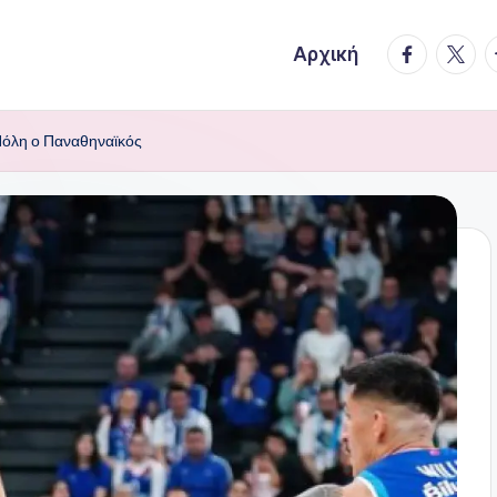
facebook.
twitte
t
Αρχική
Πόλη ο Παναθηναϊκός