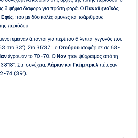
ς διψήφια διαφορά για πρώτη φορά. Ο
Παναθηναϊκός
ς
Εφές
, που με δύο καλές άμυνες και ισάριθμους
της περιόδου.
ύμενοι έμειναν άποντοι για περίπου 5 λεπτά, γεγονός που
63 στο 33′). Στο 35’37”, ο
Οτούρου
ισοφάρισε σε 68-
Ναν
έγραψαν το 70-70. Ο
Ναν
ήταν ψύχραιμος από τη
8’18”. Στη συνέχεια,
Λάρκιν
και
Γκέιμπριελ
πέτυχαν
72-74 (39′).