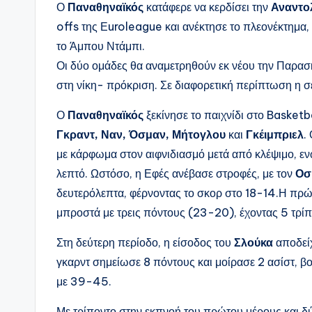
Ο
Παναθηναϊκός
κατάφερε να κερδίσει την
Αναντο
offs της Εuroleague και ανέκτησε το πλεονέκτημα, έ
το Άμπου Ντάμπι.
Οι δύο ομάδες θα αναμετρηθούν εκ νέου την Παρασ
στη νίκη- πρόκριση. Σε διαφορετική περίπτωση η σ
Ο
Παναθηναϊκός
ξεκίνησε το παιχνίδι στο Baske
Γκραντ, Ναν, Όσμαν, Μήτογλου
και
Γκέιμπριελ
.
με κάρφωμα στον αιφνιδιασμό μετά από κλέψιμο, ε
λεπτό. Ωστόσο, η Εφές ανέβασε στροφές, με τον
Οσ
δευτερόλεπτα, φέρνοντας το σκορ στο 18-14.Η πρώ
μπροστά με τρεις πόντους (23-20), έχοντας 5 τρίπ
Στη δεύτερη περίοδο, η είσοδος του
Σλούκα
αποδείχ
γκαρντ σημείωσε 8 πόντους και μοίρασε 2 ασίστ, β
με 39-45.
Με τρίποντο στην εκπνοή του πρώτου μέρους και δύ