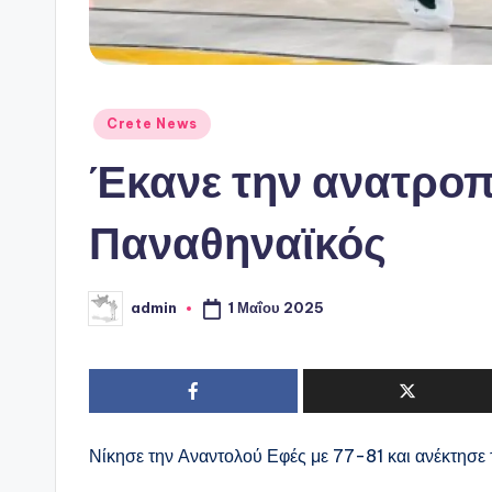
Αναρτήθηκε
Crete News
σε
Έκανε την ανατροπ
Παναθηναϊκός
1 Μαΐου 2025
admin
Συγγραφέας:
Νίκησε την Αναντολού Εφές με 77-81 και ανέκτησε