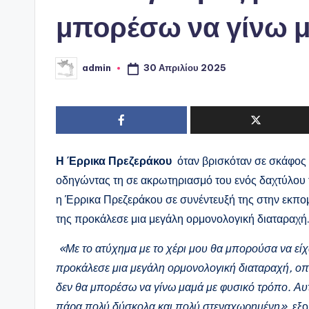
μπορέσω να γίνω 
30 Απριλίου 2025
admin
Συγγραφέας:
Η Έρρικα Πρεζεράκου
όταν βρισκόταν σε σκάφος 
οδηγώντας τη σε ακρωτηριασμό του ενός δαχτύλου τη
η Έρρικα Πρεζεράκου σε συνέντευξή της στην εκπο
της προκάλεσε μια μεγάλη ορμονολογική διαταραχή
«Με το ατύχημα με το χέρι μου θα μπορούσα να είχ
προκάλεσε μια μεγάλη ορμονολογική διαταραχή, οπότ
δεν θα μπορέσω να γίνω μαμά με φυσικό τρόπο. Αυτ
πάρα πολύ δύσκολα και πολύ στεναχωρημένη»
, εξ