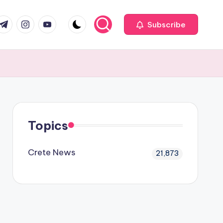
com
r.com
.me
instagram.com
youtube.com
Subscribe
Topics
Crete News
21,873