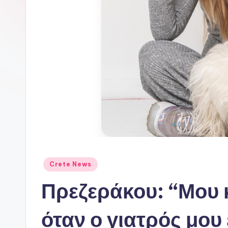
ι
ν
ό
P
o
r
t
a
Αναρτήθηκε
Crete News
σε
l
Πρεζεράκου: “Μου 
όταν ο γιατρός μου 