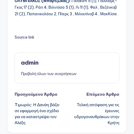
ΟΛΥΜΠΙΑΚΟΣ (Μπαρτζώκας):
Γουόκαπ 5 (1), Γουίλιαμς-
Γκος 17 (2), Ράιτ 4, Βιλντόσα 5 (1), Λι 11 (1), Φαλ , Βεζένκοβ
21 (2), Παπανικολάου 2, Πίτερς 3 , Μιλουτίνοβ 4 , ΜακΚίσικ .
Source link
admin
Προβολή όλων των αναρτήσεων
Πλοήγηση
Προηγούμενο Άρθρο
Επόμενο Άρθρο
Tιμωρός: Η Δανάη βάζει
Τελική απόφαση για τις
δημοσιεύσεων
σε εφαρμογή ένα σχέδιο
έρευνες
για να καταστρέψει τον
υδρογονανθράκων στην
Αλέξη
Κρήτη