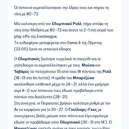
Οι Ισπανοί εκμεταλλεύτηκαν την έδρας τους και πήραν τη
νίκη με 80-72
Μία καλύτερη από τον
Ολυμπιακό Ρεάλ
, πήρε απόψε τη
νίκη στην Μαδρίτη με 80-72 και έκανε το 2-1 στη σειρά των
play offs της Euroleague.
To ενδιαφέρον μεταφέρεται στο Game 4 της Πέμπτης
(22:00) ξανά σε ισπανικό έδαφος
Ο
Ολυμπιακός
ξεκίνησε νωχελικά το παιχνίδι και οι
γηπεδούχοι το εκμεταλλεύτηκαν με τους
Μούσα
και
Ταβάρες
να πετυχαίνουν 15 από τους 18 πόντους της
Ρεάλ
(18-13 στο 6ο λεπτό). Η ομάδα του
Μπαρτζώκα
ακολούθησε επιθετικά μέχρι το 24-21, αλλά ένα γρήγορο
σερί 4-0 των Ισπανών τους έδωσε προβάδισμα επτά
πόντων στο δεκάλεπτο (28-21).
Στη συνέχεια, οι Πειραιώτες βρήκαν καλύτερο ρυθμό με τον
Λι
να καρφώνει για το 30-27 .Ο
Γουίλιαμς-Γκος
με
συνεχόμενες βολές μείωσε στον πόντο και λίγο αργότερα
έδωσε το προβάδισμα στον
Ολυμπιακό
(30-31 στο 14′). Ο
Μπαρτζώκας
επέλεξε σχήμα με τρεις κοντούς, ενώ ο Ράιτ