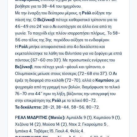
βοήθησε για το 38-44 του ημιχρόνου.
Με την έναρξη του δεύτερου μέρους, η
Ρεάλ
αύξησε την
πίεσή της. Ο
Βεζένκοβ
πέτυχε καθοριστικό τρίποντο για το
46-49 στο 24′ και ο
Λι
ευστόχησε σε άλλο ένα από τη
γωνία. Το παιχνίδι είχε πλέον ισορροπήσει πλήρως,. Το 58-
56 στο τέλος της 3ης περιόδου αύξησε το ενδιαφέρον.
Η
Ρεάλ
μπήκε αποφασιστικά στο 4ο δεκάλεπτο και
εκμεταλλεύτηκε τα λάθη του Βιλντόσα για να ξεφύγει με επτά
πόντους (67-60 στο 33′). Με προσωπικές ενέργειες του
Βεζένκοβ
, που πέτυχε γκολ-φάουλ και τρίποντο, ο
Ολυμπιακός μείωσε στους τέσσερις (72-68 στο 37′). Ο
Λι
έριξε τη διαφορά στο καλάθι (72-70), αλλά ο
Καμπάσο
, με
ψυχραιμία από τη γραμμή των βολών, διαμόρφωσε το τελικό
76-70 στα 44″ πριν τη λήξη, βάζοντας την υπογραφή του
στην επικράτηση της
Ρεάλ
με το τελικό 80-72.
Τα δεκάλεπτα:
28-21, 38-44, 58-56, 80-72.
Ρ
ΕΑΛ ΜΑΔΡΙΤΗΣ (Ματέο):
Αμπάλδε 9 (1), Καμπάσο 9 (1),
Χεζόνια 14 (2), Μούσα 14 (2), Ντεκ 2, Γκαρούμπα 5 ,
Ιμπάκα 4, Ταβάρες 15, Γιουλ 4, Φελίς 4.