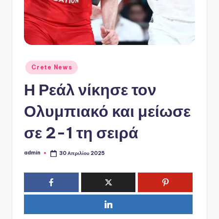
ό
P
o
r
t
Αναρτήθηκε
Crete News
σε
a
Η Ρεάλ νίκησε τον
l
Ολυμπιακό και μείωσε
σε 2-1 τη σειρά
admin
30 Απριλίου 2025
Συγγραφέας: