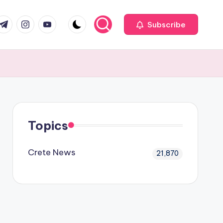
com
r.com
.me
instagram.com
youtube.com
Subscribe
Topics
Crete News
21,870