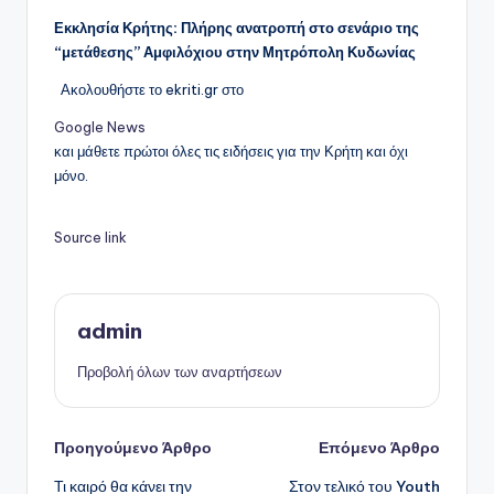
Εκκλησία Κρήτης: Πλήρης ανατροπή στο σενάριο της
“μετάθεσης” Αμφιλόχιου στην Μητρόπολη Κυδωνίας
Ακολουθήστε το ekriti.gr στο
Google News
και μάθετε πρώτοι όλες τις ειδήσεις για την Κρήτη και όχι
μόνο.
Source link
admin
Προβολή όλων των αναρτήσεων
Πλοήγηση
Προηγούμενο Άρθρο
Επόμενο Άρθρο
Τι καιρό θα κάνει την
Στον τελικό του Youth