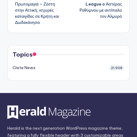
δημοσιεύσεων
Πρωτομαγιά – Ζέστη
League o Αστέρας
στην Αττική, ισχυρές
Ρεθύμνου με αντίπαλο
καταιγίδες σε Κρήτη και
τον Αλμυρό
Δωδεκάνησα
Topics
Crete News
21,908
Herald is the next generation WordPress magazine theme,
featuring a fully flexible header with 3 customizable areas