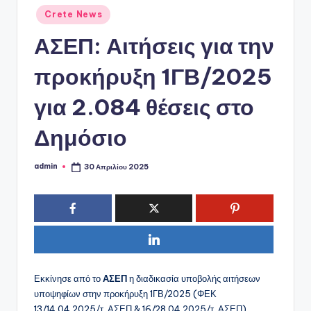
ό
Αναρτήθηκε
Crete News
P
σε
ΑΣΕΠ: Αιτήσεις για την
o
r
προκήρυξη 1ΓΒ/2025
t
για 2.084 θέσεις στο
a
Δημόσιο
l
admin
30 Απριλίου 2025
Συγγραφέας:
Εκκίνησε από το
ΑΣΕΠ
η διαδικασία υποβολής αιτήσεων
υποψηφίων στην προκήρυξη 1ΓΒ/2025 (ΦΕΚ
13/14.04.2025/τ. ΑΣΕΠ & 16/28.04.2025/τ. ΑΣΕΠ).