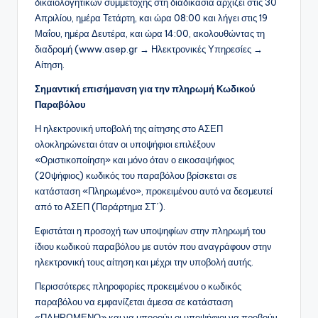
δικαιολογητικών συμμετοχής στη διαδικασία αρχίζει στις 30
Απριλίου, ημέρα Τετάρτη, και ώρα 08:00 και λήγει στις 19
Μαΐου, ημέρα Δευτέρα, και ώρα 14:00, ακολουθώντας τη
διαδρομή (www.asep.gr → Ηλεκτρονικές Υπηρεσίες →
Αίτηση.
Σημαντική επισήμανση για την πληρωμή Κωδικού
Παραβόλου
Η ηλεκτρονική υποβολή της αίτησης στο ΑΣΕΠ
ολοκληρώνεται όταν οι υποψήφιοι επιλέξουν
«Οριστικοποίηση» και μόνο όταν ο εικοσαψήφιος
(20ψήφιος) κωδικός του παραβόλου βρίσκεται σε
κατάσταση «Πληρωμένο», προκειμένου αυτό να δεσμευτεί
από το ΑΣΕΠ (Παράρτημα ΣΤ΄).
Eφιστάται η προσοχή των υποψηφίων στην πληρωμή του
ίδιου κωδικού παραβόλου με αυτόν που αναγράφουν στην
ηλεκτρονική τους αίτηση και μέχρι την υποβολή αυτής.
Περισσότερες πληροφορίες προκειμένου ο κωδικός
παραβόλου να εμφανίζεται άμεσα σε κατάσταση
«ΠΛΗΡΩΜΕΝΟ» και να μπορούν οι υποψήφιοι να προβούν