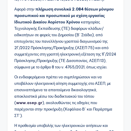
Αφορά στην
πλήρωση συνολικά 2.084 θέσεων μόνιμου
προσωπικού και προσωπικού με σχέση εργασίας
Ιδιωτικού Δικαίου Αορίστου Χρόνου
κατηγορίας
Τεχνολογικής Εκπαίδευσης (ΤΕ) διαφόρων κλάδων/
ειδικοτήτων σε φορείς του Δημοσίου (Β΄ Στάδιο), από
επιτυχόντες του πανελλήνιου γραπτού διαγωνισμού της
2Γ/2022 Πρόσκλησης/Προκήρυξης (ΑΣΕΠ 75) και από
συμμετέχοντες στη γραπτή ηλεκτρονική εξέταση της 1Γ/2024
Πρόσκλησης/Προκήρυξης (ΤΕ Δασοπονίας, ΑΣΕΠ 13),
σύμφωνα με το άρθρο 8 του ν. 4765/2021, όπως ισχύει.
Οι ενδιαφερόμενοι πρέπει να συμπληρώσουν και να
υποβάλουν ηλεκτρονική αίτηση συμμετοχής στο ΑΣΕΠ, με
επισυναπτόμενα τα απαιτούμενα δικαιολογητικά,
αποκλειστικά μέσω του διαδικτυακού του τόπου
(
www.asep.gr
), ακολουθώντας τις οδηγίες που
παρέχονται στην προκήρυξη (Κεφάλαιο Β΄ και Παράρτημα
ΣΤ΄).
Η προθεσμία υποβολής των ηλεκτρονικών αιτήσεων και