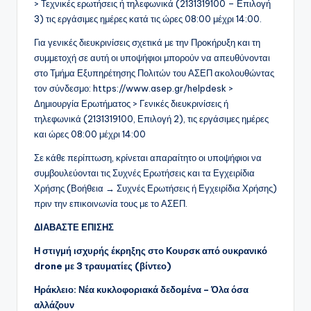
> Τεχνικές ερωτήσεις ή τηλεφωνικά (2131319100 – Επιλογή
3) τις εργάσιμες ημέρες κατά τις ώρες 08:00 μέχρι 14:00.
Για γενικές διευκρινίσεις σχετικά με την Προκήρυξη και τη
συμμετοχή σε αυτή οι υποψήφιοι μπορούν να απευθύνονται
στο Τμήμα Εξυπηρέτησης Πολιτών του ΑΣΕΠ ακολουθώντας
τον σύνδεσμο: https://www.asep.gr/helpdesk >
Δημιουργία Ερωτήματος > Γενικές διευκρινίσεις ή
τηλεφωνικά (2131319100, Επιλογή 2), τις εργάσιμες ημέρες
και ώρες 08:00 μέχρι 14:00
Σε κάθε περίπτωση, κρίνεται απαραίτητο οι υποψήφιοι να
συμβουλεύονται τις Συχνές Ερωτήσεις και τα Εγχειρίδια
Χρήσης (Βοήθεια → Συχνές Ερωτήσεις ή Εγχειρίδια Χρήσης)
πριν την επικοινωνία τους με το ΑΣΕΠ.
ΔΙΑΒΑΣΤΕ ΕΠΙΣΗΣ
Η στιγμή ισχυρής έκρηξης στο Κουρσκ από ουκρανικό
drone με 3 τραυματίες (βίντεο)
Ηράκλειο: Νέα κυκλοφοριακά δεδομένα – Όλα όσα
αλλάζουν