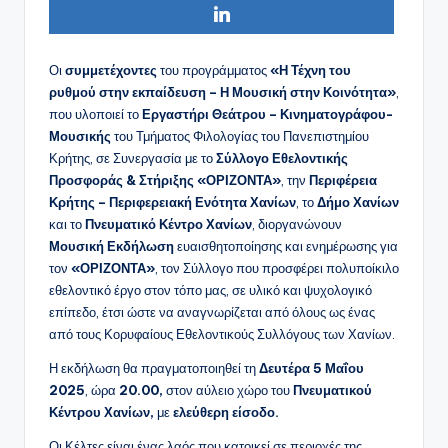
Οι
συμμετέχοντες
του προγράμματος
«Η Τέχνη του
ρυθμού στην εκπαίδευση – Η Μουσική στην Κοινότητα»
,
που υλοποιεί το
Εργαστήρι Θεάτρου – Κινηματογράφου-
Μουσικής
του Τμήματος Φιλολογίας του Πανεπιστημίου
Κρήτης, σε Συνεργασία με το
Σύλλογο Εθελοντικής
Προσφοράς & Στήριξης «ΟΡΙΖΟΝΤΑ»
, την
Περιφέρεια
Κρήτης – Περιφερειακή Ενότητα Χανίων
, το
Δήμο Χανίων
και το
Πνευματικό Κέντρο Χανίων
, διοργανώνουν
Μουσική Εκδήλωση
ευαισθητοποίησης και ενημέρωσης για
τον
«ΟΡΙΖΟΝΤΑ»
, τον Σύλλογο που προσφέρει πολυποίκιλο
εθελοντικό έργο στον τόπο μας, σε υλικό και ψυχολογικό
επίπεδο, έτσι ώστε να αναγνωρίζεται από όλους ως ένας
από τους Κορυφαίους Εθελοντικούς Συλλόγους των Χανίων.
Η εκδήλωση θα πραγματοποιηθεί τη
Δευτέρα 5 Μαΐου
2025
, ώρα
20.00,
στον αύλειο χώρο του
Πνευματικού
Κέντρου Χανίων,
με
ελεύθερη είσοδο.
Οι Κέλτες είναι ένας λαός που κατοικεί σε περιοχές της