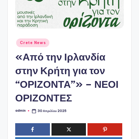
ό
P
o
r
t
Αναρτήθηκε
Crete News
σε
a
«Από την Ιρλανδία
l
στην Κρήτη για τον
“ΟΡΙΖΟΝΤΑ”» – ΝΕΟΙ
ΟΡΙΖΟΝΤΕΣ
admin
30 Απριλίου 2025
Συγγραφέας: