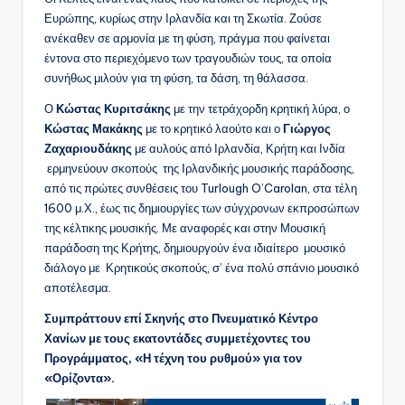
Ευρώπης, κυρίως στην Ιρλανδία και τη Σκωτία. Ζούσε
ανέκαθεν σε αρμονία με τη φύση, πράγμα που φαίνεται
έντονα στο περιεχόμενο των τραγουδιών τους, τα οποία
συνήθως μιλούν για τη φύση, τα δάση, τη θάλασσα.
Ο
Κώστας Κυριτσάκης
με την τετράχορδη κρητική λύρα, ο
Κώστας Μακάκης
με το κρητικό λαούτο και ο
Γιώργος
Ζαχαριουδάκης
με αυλούς από Ιρλανδία, Κρήτη και Ινδία
ερμηνεύουν σκοπούς της Ιρλανδικής μουσικής παράδοσης,
από τις πρώτες συνθέσεις του Turlough O’Carolan, στα τέλη
1600 μ.Χ., έως τις δημιουργίες των σύγχρονων εκπροσώπων
της κέλτικης μουσικής. Με αναφορές και στην Μουσική
παράδοση της Κρήτης, δημιουργούν ένα ιδιαίτερο μουσικό
διάλογο με Κρητικούς σκοπούς, σ’ ένα πολύ σπάνιο μουσικό
αποτέλεσμα.
Συμπράττουν επί Σκηνής στο Πνευματικό Κέντρο
Χανίων με τους εκατοντάδες συμμετέχοντες του
Προγράμματος, «Η τέχνη του ρυθμού» για τον
«Ορίζοντα».