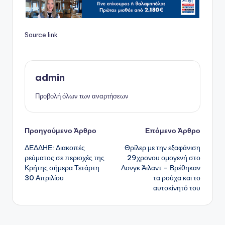
Source link
admin
Προβολή όλων των αναρτήσεων
Πλοήγηση
Προηγούμενο Άρθρο
Επόμενο Άρθρο
ΔΕΔΔΗΕ: Διακοπές
Θρίλερ με την εξαφάνιση
δημοσιεύσεων
ρεύματος σε περιοχές της
29χρονου ομογενή στο
Κρήτης σήμερα Τετάρτη
Λονγκ Άιλαντ – Βρέθηκαν
30 Απριλίου
τα ρούχα και το
αυτοκίνητό του