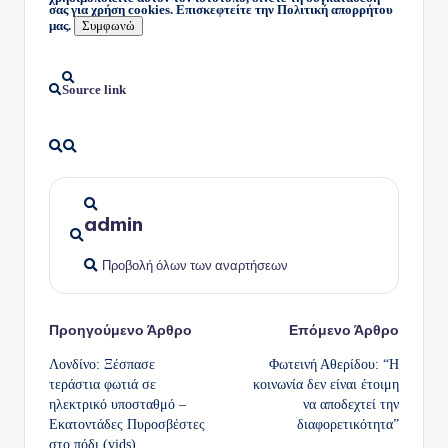
σας για χρήση cookies. Επισκεφτείτε την Πολιτική απορρήτου
μας.
Συμφωνώ
Source link
admin
Προβολή όλων των αναρτήσεων
Πλοήγηση
Προηγούμενο Άρθρο
Επόμενο Άρθρο
Λονδίνο: Ξέσπασε
Φωτεινή Αθερίδου: “Η
δημοσιεύσεων
τεράστια φωτιά σε
κοινωνία δεν είναι έτοιμη
ηλεκτρικό υποσταθμό –
να αποδεχτεί την
Εκατοντάδες Πυροσβέστες
διαφορετικότητα”
στο πόδι (vids)