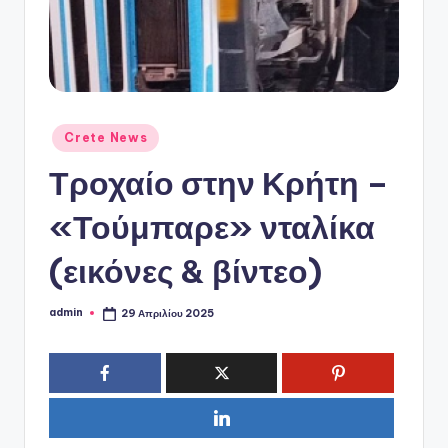
ό
P
o
r
t
Αναρτήθηκε
Crete News
σε
a
Τροχαίο στην Κρήτη –
l
«Τούμπαρε» νταλίκα
(εικόνες & βίντεο)
admin
29 Απριλίου 2025
Συγγραφέας: