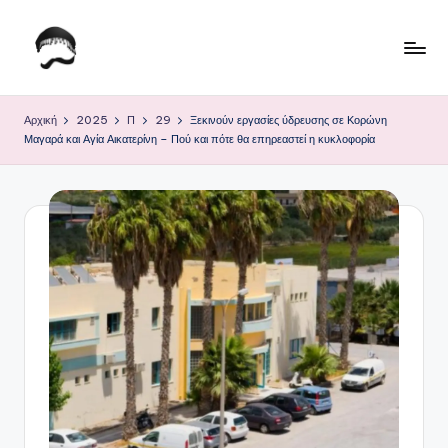
Μετάβαση
σε
Τ
Krhtikos.com
περιεχόμενο
ο
Αρχική
2025
Π
29
Ξεκινούν εργασίες ύδρευσης σε Κορώνη
Μαγαρά και Αγία Αικατερίνη – Πού και πότε θα επηρεαστεί η κυκλοφορία
Κ
α
θ
η
μ
ε
ρ
ι
ν