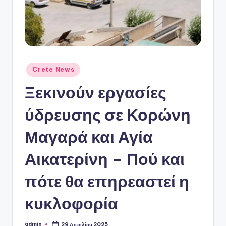
ό
P
o
r
t
Αναρτήθηκε
Crete News
σε
a
Ξεκινούν εργασίες
l
ύδρευσης σε Κορώνη
Μαγαρά και Αγία
Αικατερίνη – Πού και
πότε θα επηρεαστεί η
κυκλοφορία
admin
29 Απριλίου 2025