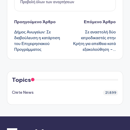
Προβολή όλων των αναρτήσεων
Πλοήγηση
Προηγούμενο Άρθρο
Επόμενο Άρθρο
Δήμος Ανωγείων: Σε
Σε αναστολή δύο
δημοσιεύσεων
διαβούλευση η κατάρτιση
ιατροδικαστές στην
του Επιχειρησιακού
Κρήτη για απείθεια κατά
Προγράμματος
εξακολούθηση –…
Topics
Crete News
21,899