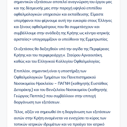
σημαντικών εξετάσεων αποτελεί αναγνώριση του έργου μας
και της δέσμευσής μας στην παροχή υψηλού επιπέδου
οφθαλμολογικών υπηρεσιών και εκπαίδευσης. Είμαστε
υπερήφανοι που φέρνουμε αυτή την ευκαιρία στους Έλληνες
και ξένους οφθαλμιάτρους που θα συμμετάσχουν και
συμβάλλουμε στην ανάδειξη της Κρήτης ως κέντρο ιατρικής
αριστείας» υπογραμμίζουν οι υπεύθυνοι της Εμμετρωπίας.
Οι εξετάσεις θα διεξαχθούν υπό την αιγίδα της Περιφέρειας
Κρήτης και του περιφερειάρχη κ. Σταύρου Αρναουτάκη,
καθώς και του Ελληνικού Κολλεγίου Οφθαλμολογίας.
Επιπλέον, σημαντική είναι η υποστήριξη των
Οφθαλμολογικών Τμημάτων του Πανεπιστημιακού
Νοσοκομείου Ηρακλείου – ΠΑΓΝΗ (καθηγητής Ευστάθιος
Δετοράκης) και του Βενιζελείου Νοσοκομείου (καθηγητής
Γεώργιος Παππάς) που συμβάλλουν στην επιτυχή
διοργάνωση των εξετάσεων.
Τέλος, αξίζει να σημειωθεί ότι η διοργάνωση των εξετάσεων
αυτών στην Κρήτη αναμένεται να ενισχύσει το κύρος των
τοπικών ιατρικών ιδρυμάτων και να προάγει τον ιατρικό