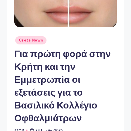
ό
P
o
r
t
Αναρτήθηκε
Crete News
σε
a
Για πρώτη φορά στην
l
Κρήτη και την
Εμμετρωπία οι
εξετάσεις για το
Βασιλικό Κολλέγιο
Οφθαλμιάτρων
admin
29 Απριλίου 2025