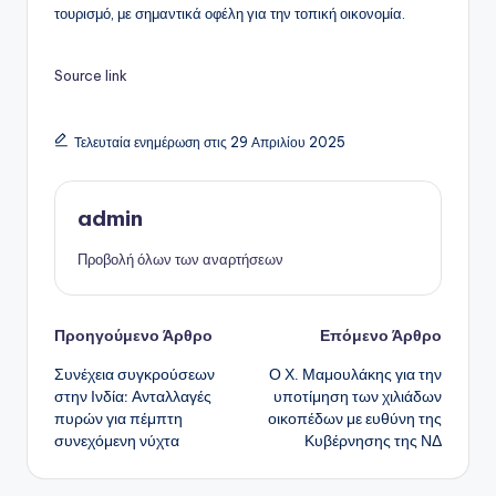
τουρισμό, με σημαντικά οφέλη για την τοπική οικονομία.
Source link
Τελευταία ενημέρωση στις 29 Απριλίου 2025
admin
Προβολή όλων των αναρτήσεων
Πλοήγηση
Προηγούμενο Άρθρο
Επόμενο Άρθρο
Συνέχεια συγκρούσεων
Ο Χ. Μαμουλάκης για την
δημοσιεύσεων
στην Ινδία: Ανταλλαγές
υποτίμηση των χιλιάδων
πυρών για πέμπτη
οικοπέδων με ευθύνη της
συνεχόμενη νύχτα
Κυβέρνησης της ΝΔ