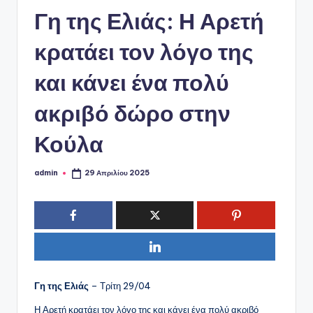
ό
Γη της Ελιάς: Η Αρετή
P
o
κρατάει τον λόγο της
r
και κάνει ένα πολύ
t
ακριβό δώρο στην
a
l
Κούλα
admin
29 Απριλίου 2025
Συγγραφέας:
Γη της Ελιάς
– Τρίτη 29/04
Η Αρετή κρατάει τον λόγο της και κάνει ένα πολύ ακριβό