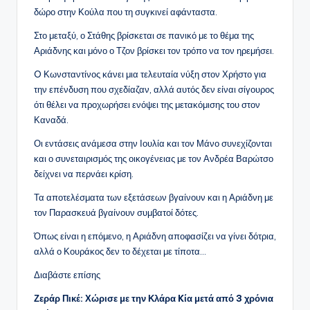
δώρο στην Κούλα που τη συγκινεί αφάνταστα.
Στο μεταξύ, ο Στάθης βρίσκεται σε πανικό με το θέμα της
Αριάδνης και μόνο ο Τζον βρίσκει τον τρόπο να τον ηρεμήσει.
O Κωνσταντίνος κάνει μια τελευταία νύξη στον Χρήστο για
την επένδυση που σχεδίαζαν, αλλά αυτός δεν είναι σίγουρος
ότι θέλει να προχωρήσει ενόψει της μετακόμισης του στον
Καναδά.
Οι εντάσεις ανάμεσα στην Ιουλία και τον Μάνο συνεχίζονται
και ο συνεταιρισμός της οικογένειας με τον Ανδρέα Βαρώτσο
δείχνει να περνάει κρίση.
Τα αποτελέσματα των εξετάσεων βγαίνουν και η Αριάδνη με
τον Παρασκευά βγαίνουν συμβατοί δότες.
Όπως είναι η επόμενο, η Αριάδνη αποφασίζει να γίνει δότρια,
αλλά ο Κουράκος δεν το δέχεται με τίποτα…
Διαβάστε επίσης
Ζεράρ Πικέ: Χώρισε με την Κλάρα Kία μετά από 3 χρόνια