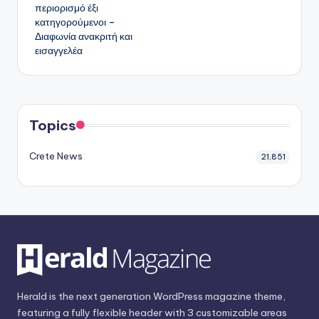
περιορισμό έξι
κατηγορούμενοι –
Διαφωνία ανακριτή και
εισαγγελέα
Topics
Crete News
21,851
Herald is the next generation WordPress magazine theme,
featuring a fully flexible header with 3 customizable areas