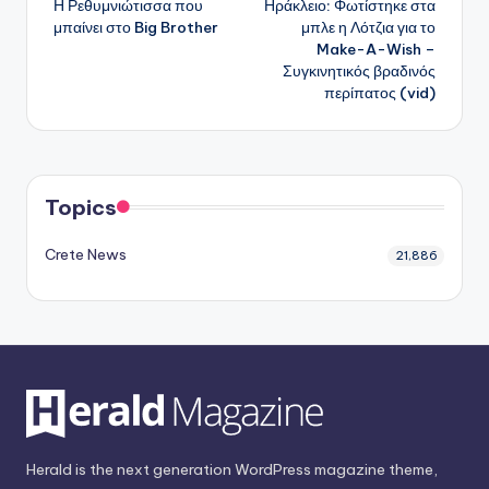
Η Ρεθυμνιώτισσα που
Ηράκλειο: Φωτίστηκε στα
δημοσιεύσεων
μπαίνει στο Big Brother
μπλε η Λότζια για το
Make-A-Wish –
Συγκινητικός βραδινός
περίπατος (vid)
Topics
Crete News
21,886
Herald is the next generation WordPress magazine theme,