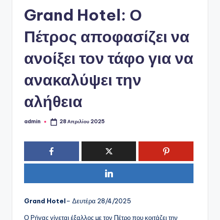
ό
Grand Hotel: Ο
P
o
Πέτρος αποφασίζει να
r
ανοίξει τον τάφο για να
t
ανακαλύψει την
a
l
αλήθεια
admin
28 Απριλίου 2025
Συγγραφέας:
Grand Hotel
– Δευτέρα 28/4/2025
Ο Ρήγας γίνεται έξαλλος με τον Πέτρο που κοιτάζει την