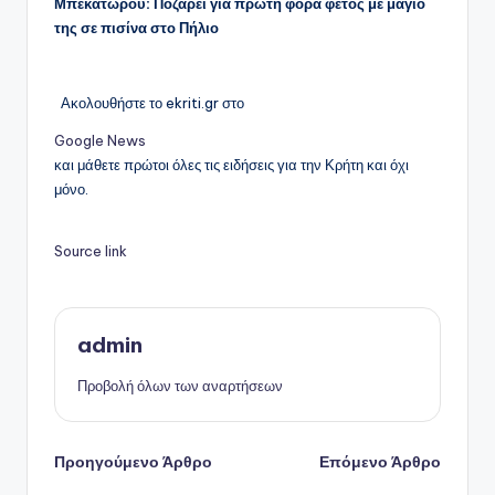
Μπεκατώρου: Ποζάρει για πρώτη φορά φέτος με μαγιό
της σε πισίνα στο Πήλιο
Ακολουθήστε το ekriti.gr στο
Google News
και μάθετε πρώτοι όλες τις ειδήσεις για την Κρήτη και όχι
μόνο.
Source link
admin
Προβολή όλων των αναρτήσεων
Πλοήγηση
Προηγούμενο Άρθρο
Επόμενο Άρθρο