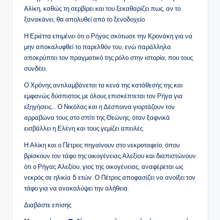
Αλίκη, καθώς τη σερβίρει και του ξεκαθαρίζει πως, αν το
ξανακάνει, θα απολυθεί από το ξενοδοχείο.
Η Εριέττα επιμένει ότι ο Ρήγας σκότωσε την Κρονάκη για να
μην αποκαλυφθεί το παρελθόν του, ενώ παράλληλα
αποκρύπτει τον πραγματικό της ρόλο στην ιστορία, που τους
συνδέει.
Ο Χρόνης αντιλαμβάνεται τα κενά της κατάθεσής της και
εμφανώς δύσπιστος με όλους επισκέπτεται τον Ρήγα για
εξηγήσεις… Ο Νικόλας και η Δέσποινα γιορτάζουν τον
αρραβώνα τους στο σπίτι της Θεώνης, όταν ξαφνικά
εισβάλλει η Ελένη και τους γεμίζει απειλές.
Η Αλίκη και ο Πέτρος πηγαίνουν στο νεκροταφείο, όπου
βρίσκουν τον τάφο της οικογένειας Αλεξίου και διαπιστώνουν
ότι ο Ρήγας Αλεξίου, γιος της οικογένειας, αναφέρεται ως
νεκρός σε ηλικία 5 ετών. Ο Πέτρος αποφασίζει να ανοίξει τον
τάφο για να ανακαλύψει την αλήθεια.
Διαβάστε επίσης