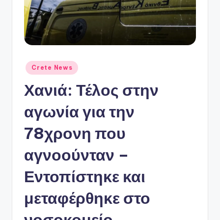
ό
P
o
r
t
Αναρτήθηκε
Crete News
σε
a
Χανιά: Τέλος στην
l
αγωνία για την
78χρονη που
αγνοούνταν –
Εντοπίστηκε και
μεταφέρθηκε στο
νοσοκομείο