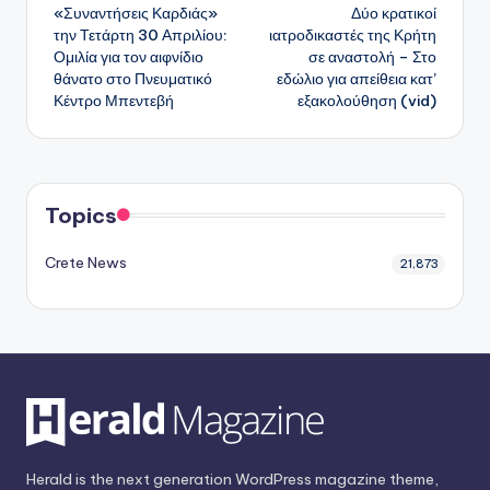
«Συναντήσεις Καρδιάς»
Δύο κρατικοί
δημοσιεύσεων
την Τετάρτη 30 Απριλίου:
ιατροδικαστές της Κρήτη
Ομιλία για τον αιφνίδιο
σε αναστολή – Στο
θάνατο στο Πνευματικό
εδώλιο για απείθεια κατ’
Κέντρο Μπεντεβή
εξακολούθηση (vid)
Topics
Crete News
21,873
Herald is the next generation WordPress magazine theme,