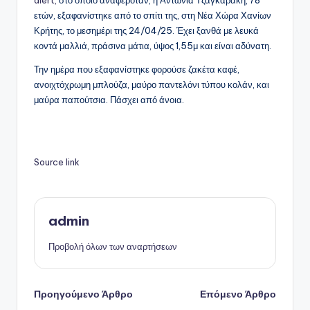
alert,
στο οποίο αναφερόταν, η Αντωνία Τζαγκαράκη, 78
ετών, εξαφανίστηκε από το σπίτι της, στη Νέα Χώρα Χανίων
Κρήτης, το μεσημέρι της 24/04/25. Έχει ξανθά με λευκά
κοντά μαλλιά, πράσινα μάτια, ύψος 1,55μ και είναι αδύνατη.
Την ημέρα που εξαφανίστηκε φορούσε ζακέτα καφέ,
ανοιχτόχρωμη μπλούζα, μαύρο παντελόνι τύπου κολάν, και
μαύρα παπούτσια. Πάσχει από άνοια.
Source link
admin
Προβολή όλων των αναρτήσεων
Πλοήγηση
Προηγούμενο Άρθρο
Επόμενο Άρθρο