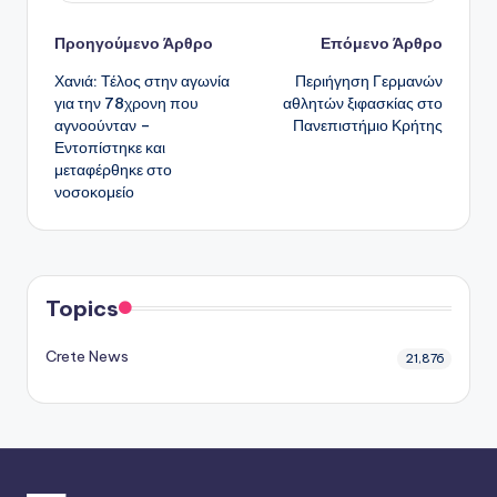
Πλοήγηση
Προηγούμενο Άρθρο
Επόμενο Άρθρο
Χανιά: Τέλος στην αγωνία
Περιήγηση Γερμανών
δημοσιεύσεων
για την 78χρονη που
αθλητών ξιφασκίας στο
αγνοούνταν –
Πανεπιστήμιο Κρήτης
Εντοπίστηκε και
μεταφέρθηκε στο
νοσοκομείο
Topics
Crete News
21,876