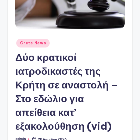
ό
P
o
r
t
Αναρτήθηκε
Crete News
σε
a
Δύο κρατικοί
l
ιατροδικαστές της
Κρήτη σε αναστολή –
Στο εδώλιο για
απείθεια κατ’
εξακολούθηση (vid)
admin
28 Απριλίου 2025