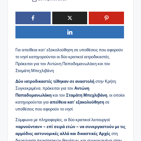
Συγγραφέας:
Για απείθεια κατ’ εξακολούθηση σε υποθέσεις που αφορούν
το νησί κατηγορούνται οι δύο κρατικοί ιατροδικαστές.
Πρόκειται για τον Αντώνη Παπαδομανωλάκη και τον
Σταμάτη Μπεχλιβάνη
Δύο ιατροδικαστές τέθηκαν σε αναστολή
στην Κρήτη.
Συγκεκριμένα, πρόκειται για τον
Αντώνη
Παπαδομανωλάκη
και τον
Σταμάτη Μπεχλιβάνη
, οι οποίοι
κατηγορούνται για
απείθεια κατ’ εξακολούθηση
σε
υποθέσεις που αφορούν το νησί.
Σύμφωνα με πληροφορίες, οι δύο κρατικοί λειτουργοί
«αρνούνταν» – επί σειρά ετών – να συνεργαστούν με τις
αρμόδιες αστυνομικές αλλά και δικαστικές Αρχές
στη
διερεύνηση περιστατικών θανάτων, και συγκεκριμένα στην