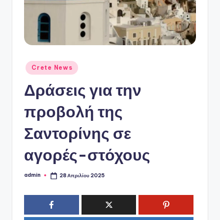
ό
P
o
r
t
Αναρτήθηκε
Crete News
σε
a
Δράσεις για την
l
προβολή της
Σαντορίνης σε
αγορές-στόχους
admin
28 Απριλίου 2025
Συγγραφέας: