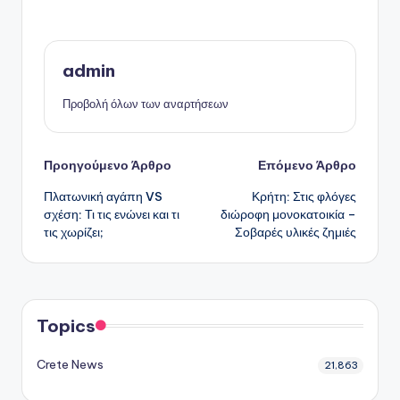
admin
Προβολή όλων των αναρτήσεων
Πλοήγηση
Προηγούμενο Άρθρο
Επόμενο Άρθρο
Πλατωνική αγάπη VS
Κρήτη: Στις φλόγες
δημοσιεύσεων
σχέση: Τι τις ενώνει και τι
διώροφη μονοκατοικία –
τις χωρίζει;
Σοβαρές υλικές ζημιές
Topics
Crete News
21,863