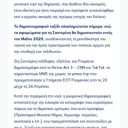
γειτονικό νησί της Θηρασιάς, που διαθέτει δύο οικισμούς,
είναι ιδανική για ήπιο τουρισμό και πρόσφατα ανακαλύφθηκε
εκεί ο αρχαίος οικισμός της πρώιμης εποχής του Χαλκού.
Το δημοσιογραφικό ταξίδι ολοκληρώνεται σήμερα, ενώ
τα αφιερώματα για τη Σαντορίνη θα δημοσιευτούν εντός
του Μαΐου 2025,
αναδεικνύοντας τη μοναδικότητα του
νησιού και την άρτια προετοιμασία των τοπικών αρχών για
την υποδοχή των ταξιδιωτών.
Στη Σαντορίνη ταξίδεψαν, εξάλλου, και Ρουμάνοι
δημοσιογράφοι από τα δίκτυα Ant 3 – CNN και TukTuk, τα
σημαντικότερα ΜΜΕ της χώρας, σε press trip που
πραγματοποίησε η Υπηρεσία ΕΟΤ Ρουμανίας από τις 23
μέχρι τις 26 Απριλίου.
Κατά την παραμονή στο νησί, η ρουμανική δημοσιογραφική
αποστολή είχε την ευκαιρία να καταγράψει τους κυριότερους
πόρους και τις θεματικές εμπειρίες που αυτό προσφέρει
(Προϊστορικό Μουσείο Θήρας, Ακρωτήρι, παραλίες,
οινοποιεία κ.λπ.), ενώ πραγματοποίησε και συνεντεύξεις με
τον κ. Ζώρζο και εκπροσώπους τουριστικών φορέων, στις