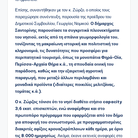
Επίσης, συναντήθηκαν με τον κ. Ζώρζο, ο οποίος τους
παραχώρησε συνέντευξη, παρουσία της προέδρου του
Δημοτικού Συμβουλίου, Γεωργίας Νομικού.
Ο δήμαρχος
Σαντορίνης παρουσίασε τα συγκριτικά πλεονεκτήματα
του νησιού, εκτός από τη σπάνια γεωμορφολογία του,
τονίζοντας τη μακραίωνη ιστορική και πολιτιστική του
κληρονομιά, τις δυνατότητες που προσφέρει για
περιπατητικό τουρισμό, όπως τα μονοπάτια Φηρά-Οία,
Περίσσα-Αρχαία Θήρα κ.ά., τη σπουδαία οινική του
παράδοση, καθώς και την εξαιρετική αγροτική
παραγωγή, που μεταξύ άλλων περιλαμβάνει και
μοναδικά προϊόντα (ιδιαίτερες ποικιλίες μελιτζάνας,
τομάτας κ.ά.).
Ο κ. Ζώρζος τόνισε ότι το νησί διαθέτει ετήσιο capacity
3,6 εκατ. επισκεπτών, ενώ αναφέρθηκε και στο
πρωτοπόρο πρόγραμμα που εφαρμόζεται από τον δήμο
για αποφυγή του συνωστισμού, με προγραμματισμένες
διακριτές αφίξεις κρουαζιερόπλοιων κάθε ημέρα, με όριο
τις 8.000 ημερησίως
. Ακόμα, έκανε εκτενείς αναφορές στο