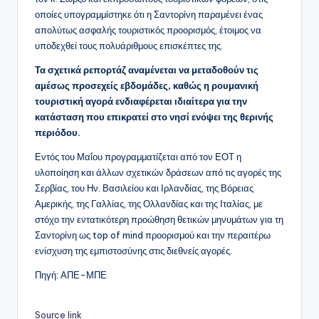
οποίες υπογραμμίστηκε ότι η Σαντορίνη παραμένει ένας
απολύτως ασφαλής τουριστικός προορισμός, έτοιμος να
υποδεχθεί τους πολυάριθμους επισκέπτες της.
Τα σχετικά ρεπορτάζ αναμένεται να μεταδοθούν τις
αμέσως προσεχείς εβδομάδες, καθώς η ρουμανική
τουριστική αγορά ενδιαφέρεται ιδιαίτερα για την
κατάσταση που επικρατεί στο νησί ενόψει της θερινής
περιόδου.
Εντός του Μαΐου προγραμματίζεται από τον ΕΟΤ η
υλοποίηση και άλλων σχετικών δράσεων από τις αγορές της
Σερβίας, του Ην. Βασιλείου και Ιρλανδίας, της Βόρειας
Αμερικής, της Γαλλίας, της Ολλανδίας και της Ιταλίας, με
στόχο την εντατικότερη προώθηση θετικών μηνυμάτων για τη
Σαντορίνη ως top of mind προορισμού και την περαιτέρω
ενίσχυση της εμπιστοσύνης στις διεθνείς αγορές.
Πηγή: ΑΠΕ-ΜΠΕ
Source link