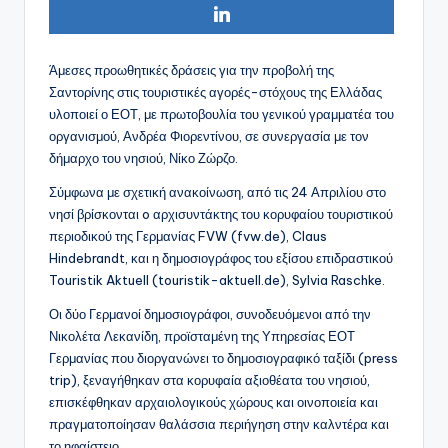
Άμεσες προωθητικές δράσεις για την προβολή της
Σαντορίνης στις τουριστικές αγορές-στόχους της Ελλάδας
υλοποιεί ο ΕΟΤ, με πρωτοβουλία του γενικού γραμματέα του
οργανισμού, Ανδρέα Φιορεντίνου, σε συνεργασία με τον
δήμαρχο του νησιού, Νίκο Ζώρζο.
Σύμφωνα με σχετική ανακοίνωση, από τις 24 Απριλίου στο
νησί βρίσκονται o αρχισυντάκτης του κορυφαίου τουριστικού
περιοδικού της Γερμανίας FVW (fvw.de), Claus
Hindebrandt, και η δημοσιογράφος του εξίσου επιδραστικού
Touristik Aktuell (touristik-aktuell.de), Sylvia Raschke.
Οι δύο Γερμανοί δημοσιογράφοι, συνοδευόμενοι από την
Νικολέτα Λεκανίδη, προϊσταμένη της Υπηρεσίας ΕΟΤ
Γερμανίας που διοργανώνει το δημοσιογραφικό ταξίδι (press
trip), ξεναγήθηκαν στα κορυφαία αξιοθέατα του νησιού,
επισκέφθηκαν αρχαιολογικούς χώρους και οινοποιεία και
πραγματοποίησαν θαλάσσια περιήγηση στην καλντέρα και
το ηφαίστειο.