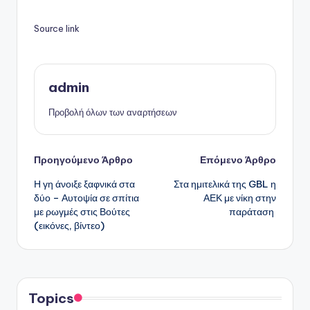
Source link
admin
Προβολή όλων των αναρτήσεων
Πλοήγηση
Προηγούμενο Άρθρο
Επόμενο Άρθρο
Η γη άνοιξε ξαφνικά στα
Στα ημιτελικά της GBL η
δημοσιεύσεων
δύο – Αυτοψία σε σπίτια
ΑΕΚ με νίκη στην
με ρωγμές στις Βούτες
παράταση
(εικόνες, βίντεο)
Topics