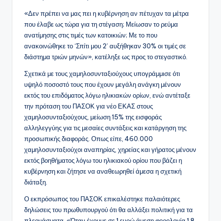
«Δεν πρέπει να μας πει η κυβέρνηση αν πέτυχαν τα μέτρα
που έλαβε ως τώρα για τη στέγαση; Μείωσαν το ρεύμα
ανατίμησης στις τιμές των κατοικιών; Με το που
ανακοινώθηκε το ‘Σπίτι μου 2’ αυξήθηκαν 30% οι τιμές σε
διάστημα τριών μηνών», κατέληξε ως προς το στεγαστικό.
Σχετικά με τους χαμηλοσυνταξιούχους υπογράμμισε ότι
υψηλό ποσοστό τους που έχουν μεγάλη ανάγκη μένουν
εκτός του επιδόματος λόγω ηλικιακών ορίων, ενώ αντέταξε
την πρόταση του ΠΑΣΟΚ για νέο ΕΚΑΣ στους
χαμηλοσυνταξιούχους, μείωση 15% της εισφοράς
αλληλεγγύης για τις μεσαίες συντάξεις και κατάργηση της
προσωπικής διαφοράς. Οπως είπε, 460.000
χαμηλοσυνταξιούχοι αναπηρίας, χηρείας και γήρατος μένουν
εκτός βοηθήματος λόγω του ηλικιακού ορίου που βάζει η
κυβέρνηση και ζήτησε να αναθεωρηθεί άμεσα η σχετική
διάταξη.
Ο εκπρόσωπος του ΠΑΣΟΚ επικαλέστηκε παλαιότερες
δηλώσεις του πρωθυπουργού ότι θα αλλάξει πολιτική για τα
πλεονάσματα. «Όταν έχουμε σε 1 ευρώ άμεση φορολογία 1,8