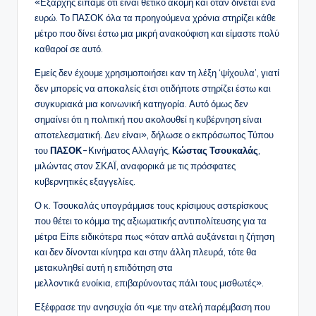
«Εξαρχής είπαμε ότι είναι θετικό ακόμη και όταν δίνεται ένα
ευρώ. Το ΠΑΣΟΚ όλα τα προηγούμενα χρόνια στηρίζει κάθε
μέτρο που δίνει έστω μια μικρή ανακούφιση και είμαστε πολύ
καθαροί σε αυτό.
Εμείς δεν έχουμε χρησιμοποιήσει καν τη λέξη ‘ψίχουλα’, γιατί
δεν μπορείς να αποκαλείς έτσι οτιδήποτε στηρίζει έστω και
συγκυριακά μια κοινωνική κατηγορία. Αυτό όμως δεν
σημαίνει ότι η πολιτική που ακολουθεί η κυβέρνηση είναι
αποτελεσματική. Δεν είναι», δήλωσε ο εκπρόσωπος Τύπου
του
ΠΑΣΟΚ
-Κινήματος Αλλαγής,
Κώστας Τσουκαλάς
,
μιλώντας στον ΣΚΑΪ, αναφορικά με τις πρόσφατες
κυβερνητικές εξαγγελίες.
Ο κ. Τσουκαλάς υπογράμμισε τους κρίσιμους αστερίσκους
που θέτει το κόμμα της αξιωματικής αντιπολίτευσης για τα
μέτρα Είπε ειδικότερα πως «όταν απλά αυξάνεται η ζήτηση
και δεν δίνονται κίνητρα και στην άλλη πλευρά, τότε θα
μετακυληθεί αυτή η επιδότηση στα
μελλοντικά ενοίκια, επιβαρύνοντας πάλι τους μισθωτές».
Εξέφρασε την ανησυχία ότι «με την ατελή παρέμβαση που