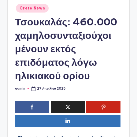
ό
Αναρτήθηκε
Crete News
P
σε
Τσουκαλάς: 460.000
o
r
χαμηλοσυνταξιούχοι
t
μένουν εκτός
a
επιδόματος λόγω
l
ηλικιακού ορίου
admin
27 Απριλίου 2025
Συγγραφέας: