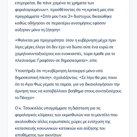
επιχειρείται, θα πάνε χαμένα τα χρήματα των
φορολογουμένων», προσθέτοντας ότι «η κριτική μας στα
προγράμματα «Σπίτι μου 1 και 2» δυστυχώς δικαιώθηκε
καθώς οδήγησαν σε περαιτέρω ανατιμήσεις εφόσον
αύξησαν μόνο τη ζήτηση».
«Φαίνεται μια προχειρότητα: όταν η κυβέρνηση μέχρι πριν
λίγες μέρες έλεγε ότι δεν έχει να δώσει ούτε ένα ευρώ σε
χαμηλοσυνταξιούχους και ενοικιαστές, τώρα έμαθε για το
πλεόνασμα; Γραφόταν σε δημοσιεύματα», είπε.
Υποστήριξε ότι «η κυβέρνηση λειτουργεί μόνο υπό
δημοσκοπική πίεση», σχολιάζοντας: «Σε λίγο θα μας πουν
ότι το Αγιο Φως γέμισε τα ταμεία, για να δικαιολογήσουν την
άρνηση τους να καταβάλλουν βοήθημα στους συνταξιούχους
το Πάσχα».
Ο κ. Τσουκαλάς υπογράμμισε τη διάσταση για τις
φορολογικές κλίμακες των εκμισθωτών και το μοντέλο που
ακολουθούν άλλες ευρωπαϊκές χώρες με ενίσχυση της
κατασκευής κοινωνικών κατοικιών και αύξησης του
αποθέματος των ακινήτων.