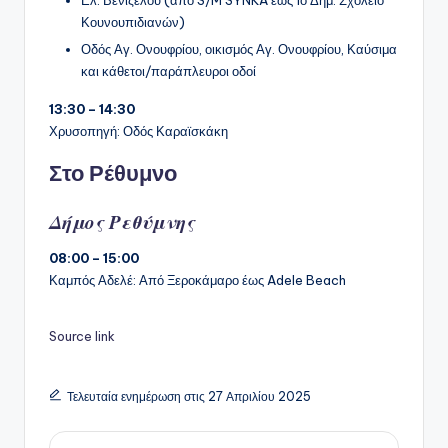
Ελ. Βενιζέλου (από S/M SYNKA έως 1ο Δημ. Σχολείο
Κουνουπιδιανών)
Οδός Αγ. Ονουφρίου, οικισμός Αγ. Ονουφρίου, Καύσιμα
και κάθετοι/παράπλευροι οδοί
13:30 – 14:30
Χρυσοπηγή: Οδός Καραϊσκάκη
Στο Ρέθυμνο
Δήμος Ρεθύμνης
08:00 – 15:00
Καμπός Αδελέ: Από Ξεροκάμαρο έως Adele Beach
Source link
Τελευταία ενημέρωση στις 27 Απριλίου 2025