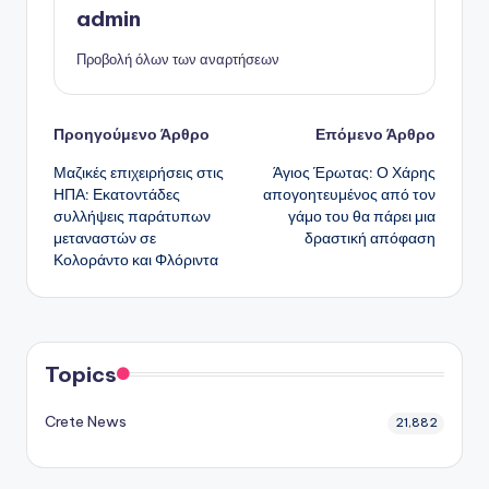
admin
Προβολή όλων των αναρτήσεων
Πλοήγηση
Προηγούμενο Άρθρο
Επόμενο Άρθρο
Μαζικές επιχειρήσεις στις
Άγιος Έρωτας: Ο Χάρης
δημοσιεύσεων
ΗΠΑ: Εκατοντάδες
απογοητευμένος από τον
συλλήψεις παράτυπων
γάμο του θα πάρει μια
μεταναστών σε
δραστική απόφαση
Κολοράντο και Φλόριντα
Topics
Crete News
21,882