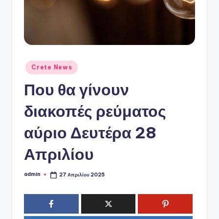
ό
P
o
r
t
Αναρτήθηκε
Crete News
σε
a
Που θα γίνουν
l
διακοπές ρεύματος
αύριο Δευτέρα 28
Απριλίου
admin
27 Απριλίου 2025
Συγγραφέας: