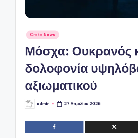
Αναρτήθηκε
Crete News
σε
Μόσχα: Ουκρανός κ
δολοφονία υψηλό
αξιωματικού
27 Απριλίου 2025
admin
Συγγραφέας: