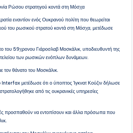
φονία Ρώσου στρατηγού κοντά στη Μόσχα
κρατία εναντίον ενός Ουκρανού πολίτη που θεωρείται
κού του ρωσικού στρατού κοντά στη Μόσχα, μετέδωσε
ατο του 59χρονου Γιάροσλαβ Μοσκάλικ, υποδιευθυντή της
ιτελείου των ρωσικών ενόπλων δυνάμεων.
με τον θάνατο του Μοσκάλικ.
 Interfax μετέδωσε ότι ο ύποπτος Ίγκνατ Κούζιν δήλωσε
ι στρατολογήθηκε από τις ουκρανικές υπηρεσίες
ρχές προσπαθούν να εντοπίσουν και άλλα πρόσωπα που
λικ.