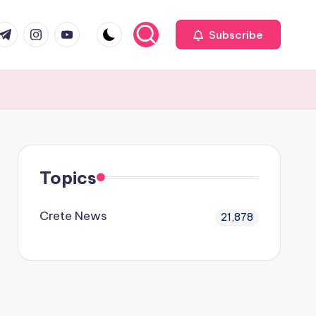
com
r.com
.me
instagram.com
youtube.com
Subscribe
Topics
Crete News
21,878