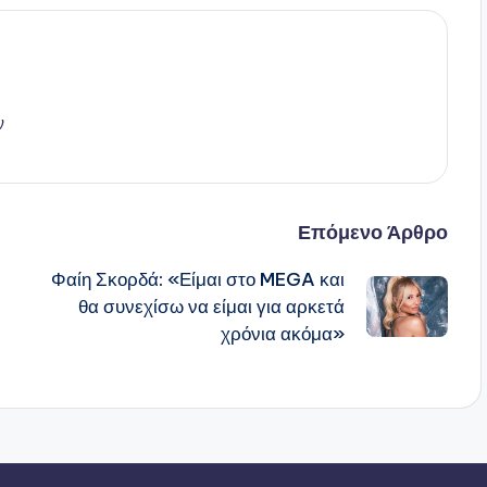
ν
Επόμενο Άρθρο
Φαίη Σκορδά: «Είμαι στο MEGA και
θα συνεχίσω να είμαι για αρκετά
χρόνια ακόμα»