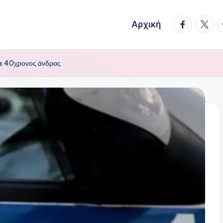
facebook.
twitte
t
Αρχική
ε 40χρονος άνδρας