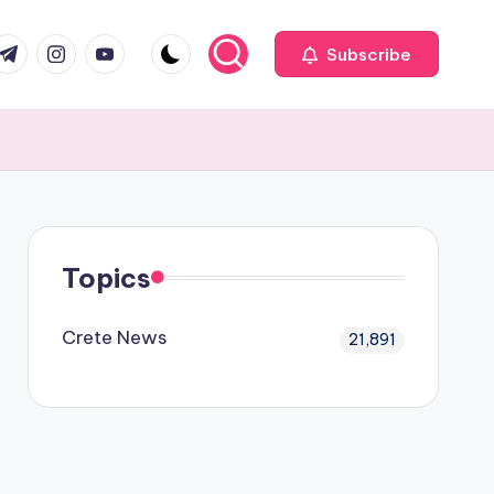
com
r.com
.me
instagram.com
youtube.com
Subscribe
Topics
Crete News
21,891