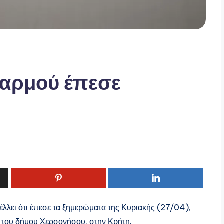
δαρμού έπεσε
γέλλει ότι έπεσε τα ξημερώματα της Κυριακής (27/04),
ό του δήμου Χερσονήσου, στην Κρήτη.