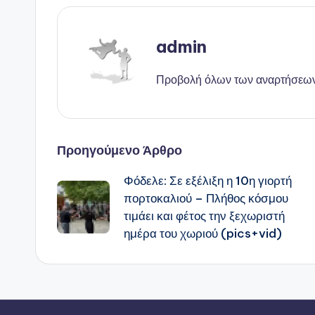
admin
Προβολή όλων των αναρτήσεω
Πλοήγηση
Προηγούμενο Άρθρο
Φόδελε: Σε εξέλιξη η 10η γιορτή
δημοσιεύσεων
πορτοκαλιού – Πλήθος κόσμου
τιμάει και φέτος την ξεχωριστή
ημέρα του χωριού (pics+vid)