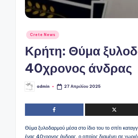
Αναρτήθηκε
Crete News
σε
Κρήτη: Θύμα ξυλο
40χρονος άνδρας
27 Απριλίου 2025
admin
Συγγραφέας:
Θύμα ξυλοδαρμού μέσα στο ίδιο του το σπίτι καταγ
ένας 40χρονος άνδρας, ο οποίος διαμένει σε χωρι