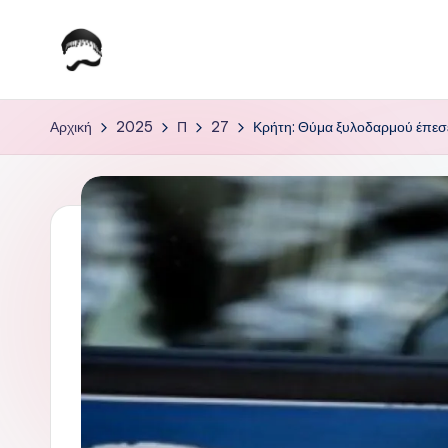
Μετάβαση
σε
Τ
Krhtikos.com
περιεχόμενο
ο
Αρχική
2025
Π
27
Κρήτη: Θύμα ξυλοδαρμού έπεσ
Κ
α
θ
η
μ
ε
ρ