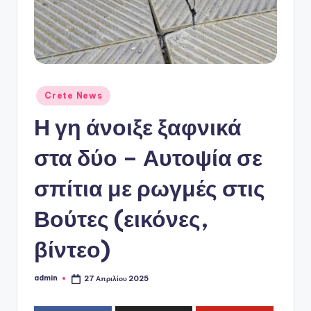
ό
P
o
r
t
Αναρτήθηκε
Crete News
σε
a
Η γη άνοιξε ξαφνικά
l
στα δύο – Αυτοψία σε
σπίτια με ρωγμές στις
Βούτες (εικόνες,
βίντεο)
admin
27 Απριλίου 2025
Συγγραφέας: