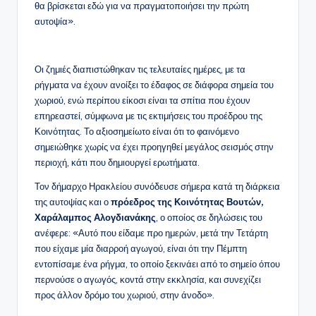
θα βρίσκεται εδώ για να πραγματοποιήσει την πρώτη
αυτοψία».
Οι ζημιές διαπιστώθηκαν τις τελευταίες ημέρες, με τα
ρήγματα να έχουν ανοίξει το έδαφος σε διάφορα σημεία του
χωριού, ενώ περίπου είκοσι είναι τα σπίτια που έχουν
επηρεαστεί, σύμφωνα με τις εκτιμήσεις του προέδρου της
Κοινότητας. Το αξιοσημείωτο είναι ότι το φαινόμενο
σημειώθηκε χωρίς να έχει προηγηθεί μεγάλος σεισμός στην
περιοχή, κάτι που δημιουργεί ερωτήματα.
Τον δήμαρχο Ηρακλείου συνόδευσε σήμερα κατά τη διάρκεια
της αυτοψίας και ο
πρόεδρος της Κοινότητας Βουτών,
Χαράλαμπος Αλογδιανάκης
, ο οποίος σε δηλώσεις του
ανέφερε: «Αυτό που είδαμε προ ημερών, μετά την Τετάρτη
που είχαμε μία διαρροή αγωγού, είναι ότι την Πέμπτη
εντοπίσαμε ένα ρήγμα, το οποίο ξεκινάει από το σημείο όπου
περνούσε ο αγωγός, κοντά στην εκκλησία, και συνεχίζει
προς άλλον δρόμο του χωριού, στην άνοδο».