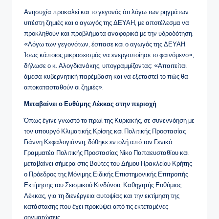
Ανησυχία προκαλεί και το γεγονός ότι λόγω των ρηγμάτων
υπέστη ζημιές και ο αγωγός της ΔΕΥΑΗ, με αποτέλεσμα να
προκληθούν και προβλήματα αναφορικά με την υδροδότηση.
«Λόγω των γεγονότων, έσπασε και ο αγωγός της ΔΕΥΑΗ.
Ίσως κάποιος μικροσεισμός να ενεργοποίησε το φαινόμενο»,
δήλωσε ο κ. Αλογδιανάκης, υπογραμμίζοντας: «Απαιτείται
άμεσα κυβερνητική παρέμβαση και να εξεταστεί το πώς θα
αποκατασταθούν οι ζημιές».
Μεταβαίνει ο Ευθύμης Λέκκας στην περιοχή
Όπως έγινε γνωστό το πρωί της Κυριακής, σε συνεννόηση με
τον υπουργό Κλιματικής Κρίσης και Πολιτικής Προστασίας
Γιάννη Κεφαλογιάννη, δόθηκε εντολή από τον Γενικό
Γραμματέα Πολιτικής Προστασίας Νίκο Παπαευσταθίου και
μεταβαίνει σήμερα στις Βούτες του Δήμου Ηρακλείου Κρήτης
ο Πρόεδρος της Μόνιμης Ειδικής Επιστημονικής Επιτροπής
Εκτίμησης του Σεισμικού Κινδύνου, Καθηγητής Ευθύμιος
Λέκκας, για τη διενέργεια αυτοψίας και την εκτίμηση της
κατάστασης που έχει προκύψει από τις εκτεταμένες
ρηγματώσεις.