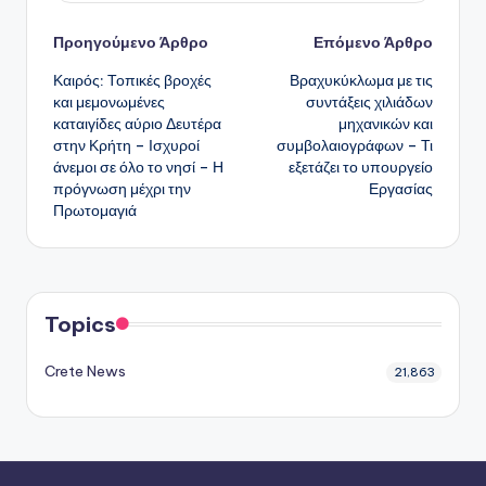
Πλοήγηση
Προηγούμενο Άρθρο
Επόμενο Άρθρο
Καιρός: Τοπικές βροχές
Βραχυκύκλωμα με τις
δημοσιεύσεων
και μεμονωμένες
συντάξεις χιλιάδων
καταιγίδες αύριο Δευτέρα
μηχανικών και
στην Κρήτη – Ισχυροί
συμβολαιογράφων – Τι
άνεμοι σε όλο το νησί – Η
εξετάζει το υπουργείο
πρόγνωση μέχρι την
Εργασίας
Πρωτομαγιά
Topics
Crete News
21,863