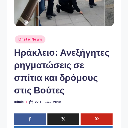
ό
P
o
r
t
Αναρτήθηκε
Crete News
σε
a
Ηράκλειο: Ανεξήγητες
l
ρηγματώσεις σε
σπίτια και δρόμους
στις Βούτες
admin
27 Απριλίου 2025
Συγγραφέας: