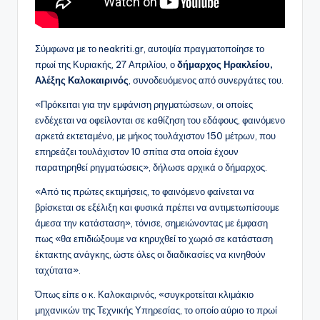
Σύμφωνα με το neakriti.gr, αυτοψία πραγματοποίησε το
πρωί της Κυριακής, 27 Απριλίου, ο
δήμαρχος Ηρακλείου,
Αλέξης Καλοκαιρινός
, συνοδευόμενος από συνεργάτες του.
«Πρόκειται για την εμφάνιση ρηγματώσεων, οι οποίες
ενδέχεται να οφείλονται σε καθίζηση του εδάφους, φαινόμενο
αρκετά εκτεταμένο, με μήκος τουλάχιστον 150 μέτρων, που
επηρεάζει τουλάχιστον 10 σπίτια στα οποία έχουν
παρατηρηθεί ρηγματώσεις», δήλωσε αρχικά ο δήμαρχος.
«Από τις πρώτες εκτιμήσεις, το φαινόμενο φαίνεται να
βρίσκεται σε εξέλιξη και φυσικά πρέπει να αντιμετωπίσουμε
άμεσα την κατάσταση», τόνισε, σημειώνοντας με έμφαση
πως «θα επιδιώξουμε να κηρυχθεί το χωριό σε κατάσταση
έκτακτης ανάγκης, ώστε όλες οι διαδικασίες να κινηθούν
ταχύτατα».
Όπως είπε ο κ. Καλοκαιρινός, «συγκροτείται κλιμάκιο
μηχανικών της Τεχνικής Υπηρεσίας, το οποίο αύριο το πρωί