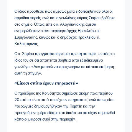
Ο ίδιος πρόσθεσε πως αμέσως μετά ειδοποιήθηκαν όλοι οι
αρμόδιοι φορείς, ενώ και ο γεωλόγος κύριος Σοφίου βρέθηκε
στο σημείο. Όπως είπε ο κ. Αλογδιανάκης άμεσα
ενημερώθηκαν ο αντιπεριφερειάρχης Ηρακλείου, κ.
Συριγωνάκης, καθώς και ο δήμαρχος Ηρακλείου, κ.
Καλοκαιρινός.
Ο κ. Σοφίου πραγματοποίησε μία πρώτη αυτοψία, ωστόσο ο
ίδιος τόνισε ότι απαιτείται βοήθεια από εξειδικευμένο
γεωλόγο. «Δεν μπορώ να προχωρήσω σε κάποια εκτίμηση
αυτή τη στιγμή».
«Είκοσι σπίτια έχουν επηρεαστεί»
Ο πρόεδρος της Κοινότητας σημείωσε ακόμη πως περίπου
20 σπίτια είναι αυτά που έχουν επηρεαστεί, ενώ όπως είπε
«οι ρωγμές δημιουργήθηκαν την Πέμπτη και την
προηγούμενη μέρα είδαμε στο διαδίκτυο ότι είχαν σημειωθεί
κάποιοι μικροσεισμοί στην περιοχή».