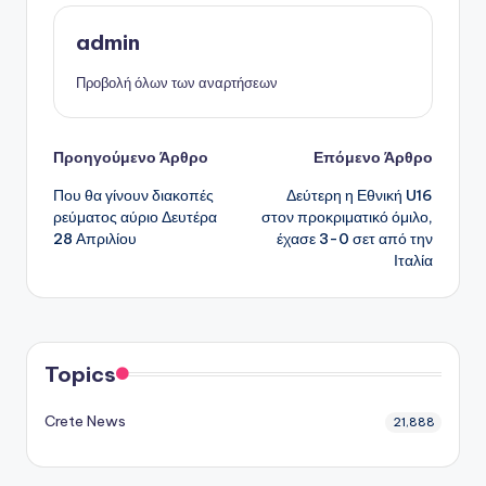
admin
Προβολή όλων των αναρτήσεων
Πλοήγηση
Προηγούμενο Άρθρο
Επόμενο Άρθρο
Που θα γίνουν διακοπές
Δεύτερη η Εθνική U16
δημοσιεύσεων
ρεύματος αύριο Δευτέρα
στον προκριματικό όμιλο,
28 Απριλίου
έχασε 3-0 σετ από την
Ιταλία
Topics
Crete News
21,888