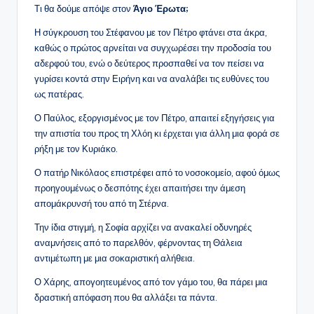
Τι θα δούμε απόψε στον
Άγιο Έρωτα;
Η σύγκρουση του Στέφανου με τον Πέτρο φτάνει στα άκρα,
καθώς ο πρώτος αρνείται να συγχωρέσει την προδοσία του
αδερφού του, ενώ ο δεύτερος προσπαθεί να τον πείσει να
γυρίσει κοντά στην Ειρήνη και να αναλάβει τις ευθύνες του
ως πατέρας.
Ο Παύλος, εξοργισμένος με τον Πέτρο, απαιτεί εξηγήσεις για
την απιστία του προς τη Χλόη κι έρχεται για άλλη μια φορά σε
ρήξη με τον Κυριάκο.
Ο πατήρ Νικόλαος επιστρέφει από το νοσοκομείο, αφού όμως
προηγουμένως ο δεσπότης έχει απαιτήσει την άμεση
απομάκρυνσή του από τη Στέρνα.
Την ίδια στιγμή, η Σοφία αρχίζει να ανακαλεί οδυνηρές
αναμνήσεις από το παρελθόν, φέρνοντας τη Θάλεια
αντιμέτωπη με μια σοκαριστική αλήθεια.
Ο Χάρης, απογοητευμένος από τον γάμο του, θα πάρει μια
δραστική απόφαση που θα αλλάξει τα πάντα.