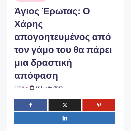
ό
σε
Άγιος Έρωτας: Ο
P
o
Χάρης
r
απογοητευμένος από
t
τον γάμο του θα πάρει
a
l
μια δραστική
απόφαση
admin
27 Απριλίου 2025
Συγγραφέας: