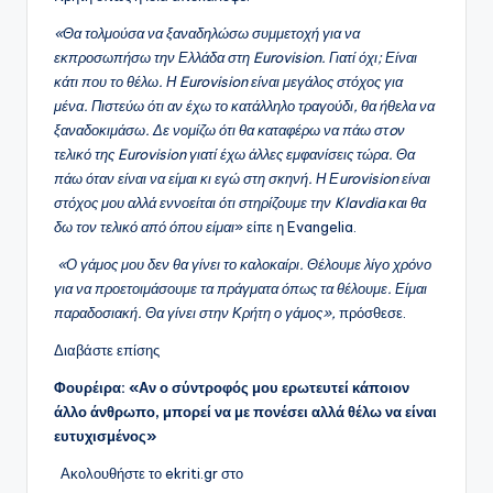
«Θα τολμούσα να ξαναδηλώσω συμμετοχή για να
εκπροσωπήσω την Ελλάδα στη Eurovision. Γιατί όχι; Είναι
κάτι που το θέλω. Η Eurovision είναι μεγάλος στόχος για
μένα. Πιστεύω ότι αν έχω το κατάλληλο τραγούδι, θα ήθελα να
ξαναδοκιμάσω. Δε νομίζω ότι θα καταφέρω να πάω στoν
τελικό της Eurovision γιατί έχω άλλες εμφανίσεις τώρα. Θα
πάω όταν είναι να είμαι κι εγώ στη σκηνή. Η Εurovision είναι
στόχος μου αλλά εννοείται ότι στηρίζουμε την Klavdia και θα
δω τον τελικό από όπου είμαι
» είπε η Evangelia.
«Ο γάμος μου δεν θα γίνει το καλοκαίρι. Θέλουμε λίγο χρόνο
για να προετοιμάσουμε τα πράγματα όπως τα θέλουμε. Είμαι
παραδοσιακή. Θα γίνει στην Κρήτη ο γάμος»,
πρόσθεσε.
Διαβάστε επίσης
Φουρέιρα: «Αν ο σύντροφός μου ερωτευτεί κάποιον
άλλο άνθρωπο, μπορεί να με πονέσει αλλά θέλω να είναι
ευτυχισμένος»
Ακολουθήστε το ekriti.gr στο