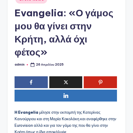
ό
σε
P
Evangelia: «Ο γάμος
o
μου θα γίνει στην
r
Κρήτη, αλλά όχι
t
a
φέτος»
l
admin
26 Απριλίου 2025
Συγγραφέας:
Η Evangelia
μίλησε στην εκπομπή της Κατερίνας
Καινούργιου και στη Μαρία Κοκολάκη και αναφέρθηκε στην
Eurovision αλλά και για τον γάμο της που θα γίνει στην
Κρήτη όπως η ίδια αποκάλυψε.