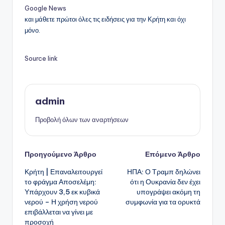
Google News
και μάθετε πρώτοι όλες τις ειδήσεις για την Κρήτη και όχι
μόνο.
Source link
admin
Προβολή όλων των αναρτήσεων
Πλοήγηση
Προηγούμενο Άρθρο
Επόμενο Άρθρο
Κρήτη | Επαναλειτουργεί
ΗΠΑ: Ο Τραμπ δηλώνει
δημοσιεύσεων
το φράγμα Αποσελέμη:
ότι η Ουκρανία δεν έχει
Υπάρχουν 3,5 εκ κυβικά
υπογράψει ακόμη τη
νερού – Η χρήση νερού
συμφωνία για τα ορυκτά
επιβάλλεται να γίνει με
προσοχή