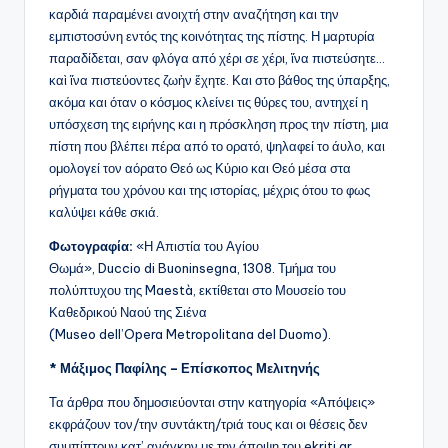
καρδιά παραμένει ανοιχτή στην αναζήτηση και την
εμπιστοσύνη εντός της κοινότητας της πίστης. Η μαρτυρία
παραδίδεται, σαν φλόγα από χέρι σε χέρι, ἵνα πιστεύσητε…
καὶ ἵνα πιστεύοντες ζωὴν ἔχητε. Και στο βάθος της ύπαρξης,
ακόμα και όταν ο κόσμος κλείνει τις θύρες του, αντηχεί η
υπόσχεση της ειρήνης και η πρόσκληση προς την πίστη, μια
πίστη που βλέπει πέρα από το ορατό, ψηλαφεί το άυλο, και
ομολογεί τον αόρατο Θεό ως Κύριο και Θεό μέσα στα
ρήγματα του χρόνου και της ιστορίας, μέχρις ότου το φως
καλύψει κάθε σκιά.
Φωτογραφία:
«Η Απιστία του Αγίου
Θωμά», Duccio di Buoninsegna, 1308. Τμήμα του
πολύπτυχου της Maestà, εκτίθεται στο Μουσείο του
Καθεδρικού Ναού της Σιένα
(Museo dell’Opera Metropolitana del Duomo).
* Μάξιμος Παφίλης – Επίσκοπος Μελιτηνής
Τα άρθρα που δημοσιεύονται στην κατηγορία «Απόψεις»
εκφράζουν τον/την συντάκτη/τριά τους και οι θέσεις δεν
συμπίπτουν κατ’ ανάγκην με την άποψη του ekriti.gr