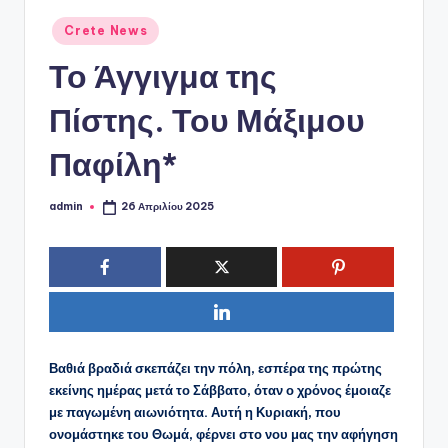
ό
Αναρτήθηκε
P
Crete News
σε
o
Το Άγγιγμα της
r
Πίστης. Του Μάξιμου
t
Παφίλη*
a
l
admin
26 Απριλίου 2025
Συγγραφέας:
Βαθιά βραδιά σκεπάζει την πόλη, εσπέρα της πρώτης
εκείνης ημέρας μετά το Σάββατο, όταν ο χρόνος έμοιαζε
με παγωμένη αιωνιότητα. Αυτή η Κυριακή, που
ονομάστηκε του Θωμά, φέρνει στο νου μας την αφήγηση