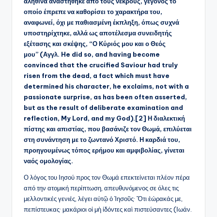
αληθινά αναστήθηκε από τους νεκρούς, γεγονός το
οποίο έπρεπε να καθορίσει το χαρακτήρα του,
αναφωνεί, όχι με παθιασμένη έκπληξη, όπως συχνά
υποστηρίχτηκε, αλλά ως αποτέλεσμα συνειδητής
εξέτασης και σκέψης, “Ο Κύριός μου και ο Θεός
μου” (Αγγλ. He did so, and having become
convinced that the crucified Saviour had truly
risen from the dead, a fact which must have
determined his character, he exclaims, not with a
passionate surprise, as has been often asserted,
but as the result of deliberate examination and
reflection, My Lord, and my God).[2] Η διαλεκτική
πίστης και απιστίας, που βασάνιζε τον Θωμά, επιλύεται
στη συνάντηση με το ζωντανό Χριστό. Η καρδιά του,
προηγουμένως τόπος ερήμου και αμφιβολίας, γίνεται
ναός ομολογίας.
Ο λόγος του Ιησού προς τον Θωμά επεκτείνεται πλέον πέρα
από την ατομική περίπτωση, απευθυνόμενος σε όλες τις
μελλοντικές γενιές, λέγει αὐτῷ ὁ Ἰησοῦς· Ὅτι ἑώρακάς με,
πεπίστευκας· μακάριοι οἱ μὴ ἰδόντες καὶ πιστεύσαντες (Ιωάν.