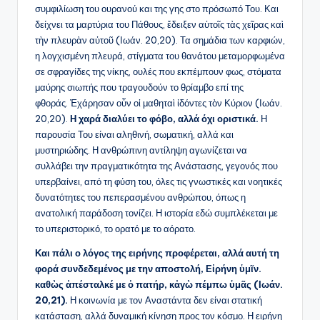
συμφιλίωση του ουρανού και της γης στο πρόσωπό Του. Και
δείχνει τα μαρτύρια του Πάθους, ἔδειξεν αὐτοῖς τὰς χεῖρας καὶ
τὴν πλευρὰν αὐτοῦ (Ιωάν. 20,20). Τα σημάδια των καρφιών,
η λογχισμένη πλευρά, στίγματα του θανάτου μεταμορφωμένα
σε σφραγίδες της νίκης, ουλές που εκπέμπουν φως, στόματα
μαύρης σιωπής που τραγουδούν το θρίαμβο επί της
φθοράς. Ἐχάρησαν οὖν οἱ μαθηταὶ ἰδόντες τὸν Κύριον (Ιωάν.
20,20).
Η χαρά διαλύει το φόβο, αλλά όχι οριστικά.
Η
παρουσία Του είναι αληθινή, σωματική, αλλά και
μυστηριώδης. Η ανθρώπινη αντίληψη αγωνίζεται να
συλλάβει την πραγματικότητα της Ανάστασης, γεγονός που
υπερβαίνει, από τη φύση του, όλες τις γνωστικές και νοητικές
δυνατότητες του πεπερασμένου ανθρώπου, όπως η
ανατολική παράδοση τονίζει. Η ιστορία εδώ συμπλέκεται με
το υπεριστορικό, το ορατό με το αόρατο.
Και πάλι ο λόγος της ειρήνης προφέρεται, αλλά αυτή τη
φορά συνδεδεμένος με την αποστολή, Εἰρήνη ὑμῖν.
καθὼς ἀπέσταλκέ με ὁ πατήρ, κἀγὼ πέμπω ὑμᾶς (Ιωάν.
20,21).
Η κοινωνία με τον Αναστάντα δεν είναι στατική
κατάσταση, αλλά δυναμική κίνηση προς τον κόσμο. Η ειρήνη