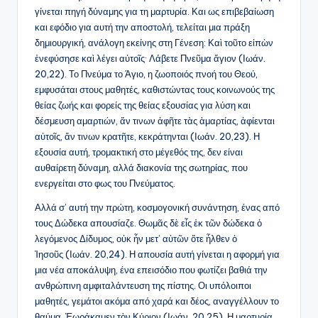
γίνεται πηγή δύναμης για τη μαρτυρία. Και ως επιβεβαίωση
και εφόδιο για αυτή την αποστολή, τελείται μια πράξη
δημιουργική, ανάλογη εκείνης στη Γένεση: Καὶ τοῦτο εἰπὼν
ἐνεφύσησε καὶ λέγει αὐτοῖς· Λάβετε Πνεῦμα ἅγιον (Ιωάν.
20,22). Το Πνεύμα το Άγιο, η ζωοποιός πνοή του Θεού,
εμφυσάται στους μαθητές, καθιστώντας τους κοινωνούς της
θείας ζωής και φορείς της θείας εξουσίας για λύση και
δέσμευση αμαρτιών, ἄν τινων ἀφῆτε τὰς ἁμαρτίας, ἀφίενται
αὐτοῖς, ἄν τινων κρατῆτε, κεκράτηνται (Ιωάν. 20,23). Η
εξουσία αυτή, τρομακτική στο μέγεθός της, δεν είναι
αυθαίρετη δύναμη, αλλά διακονία της σωτηρίας, που
ενεργείται στο φως του Πνεύματος.
Αλλά σ’ αυτή την πρώτη, κοσμογονική συνάντηση, ένας από
τους Δώδεκα απουσίαζε. Θωμᾶς δὲ εἷς ἐκ τῶν δώδεκα ὁ
λεγόμενος Δίδυμος, οὐκ ἦν μετ’ αὐτῶν ὅτε ἦλθεν ὁ
Ἰησοῦς (Ιωάν. 20,24). Η απουσία αυτή γίνεται η αφορμή για
μια νέα αποκάλυψη, ένα επεισόδιο που φωτίζει βαθιά την
ανθρώπινη αμφιταλάντευση της πίστης. Οι υπόλοιποι
μαθητές, γεμάτοι ακόμα από χαρά και δέος, αναγγέλλουν το
θαύμα, Ἑωράκαμεν τὸν Κύριον (Ιωάν. 20,25). Η μαρτυρία