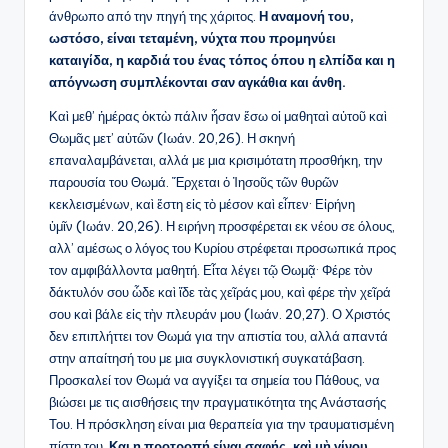
άνθρωπο από την πηγή της χάριτος.
Η αναμονή του,
ωστόσο, είναι τεταμένη, νύχτα που προμηνύει
καταιγίδα, η καρδιά του ένας τόπος όπου η ελπίδα και η
απόγνωση συμπλέκονται σαν αγκάθια και άνθη.
Καὶ μεθ’ ἡμέρας ὀκτὼ πάλιν ἦσαν ἔσω οἱ μαθηταὶ αὐτοῦ καὶ
Θωμᾶς μετ’ αὐτῶν (Ιωάν. 20,26). Η σκηνή
επαναλαμβάνεται, αλλά με μια κρισιμότατη προσθήκη, την
παρουσία του Θωμά. Ἔρχεται ὁ Ἰησοῦς τῶν θυρῶν
κεκλεισμένων, καὶ ἔστη εἰς τὸ μέσον καὶ εἶπεν· Εἰρήνη
ὑμῖν (Ιωάν. 20,26). Η ειρήνη προσφέρεται εκ νέου σε όλους,
αλλ’ αμέσως ο λόγος του Κυρίου στρέφεται προσωπικά προς
τον αμφιβάλλοντα μαθητή. Εἶτα λέγει τῷ Θωμᾷ· Φέρε τὸν
δάκτυλόν σου ὧδε καὶ ἴδε τὰς χεῖράς μου, καὶ φέρε τὴν χεῖρά
σου καὶ βάλε εἰς τὴν πλευράν μου (Ιωάν. 20,27). Ο Χριστός
δεν επιπλήττει τον Θωμά για την απιστία του, αλλά απαντά
στην απαίτησή του με μια συγκλονιστική συγκατάβαση.
Προσκαλεί τον Θωμά να αγγίξει τα σημεία του Πάθους, να
βιώσει με τις αισθήσεις την πραγματικότητα της Ανάστασής
Του. Η πρόσκληση είναι μια θεραπεία για την τραυματισμένη
πίστη του.
Και η προτροπή είναι σαφής, καὶ μὴ γίνου