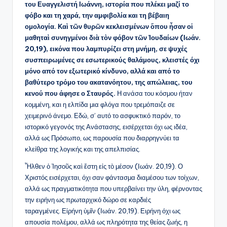
του Ευαγγελιστή Ιωάννη, ιστορία που πλέκει μαζί το
φόβο και τη χαρά, την αμφιβολία και τη βέβαιη
ομολογία. Καὶ τῶν θυρῶν κεκλεισμένων ὅπου ἦσαν οἱ
μαθηταὶ συνηγμένοι διὰ τὸν φόβον τῶν Ἰουδαίων (Ιωάν.
20,19), εικόνα που λαμπυρίζει στη μνήμη, σε ψυχές
συσπειρωμένες σε εσωτερικούς θαλάμους, κλειστές όχι
μόνο από τον εξωτερικό κίνδυνο, αλλά και από το
βαθύτερο τρόμο του ακατανόητου, της απώλειας, του
κενού που άφησε ο Σταυρός.
Η ανάσα του κόσμου ήταν
κομμένη, και η ελπίδα μια φλόγα που τρεμόπαιζε σε
χειμερινό άνεμο. Εδώ, σ’ αυτό το ασφυκτικό παρόν, το
ιστορικό γεγονός της Ανάστασης, εισέρχεται όχι ως ιδέα,
αλλά ως Πρόσωπο, ως παρουσία που διαρρηγνύει τα
κλείθρα της λογικής και της απελπισίας.
Ἦλθεν ὁ Ἰησοῦς καὶ ἔστη εἰς τὸ μέσον (Ιωάν. 20,19). Ο
Χριστός εισέρχεται, όχι σαν φάντασμα διαμέσου των τοίχων,
αλλά ως πραγματικότητα που υπερβαίνει την ύλη, φέρνοντας
την ειρήνη ως πρωταρχικό δώρο σε καρδιές
ταραγμένες. Εἰρήνη ὑμῖν (Ιωάν. 20,19). Ειρήνη όχι ως
απουσία πολέμου, αλλά ως πληρότητα της θείας ζωής, η