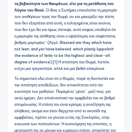
τη βεβαιότητα των θαυμάτων, είτε για τη μετάδοση του
Λόγου του Θεού.
Ο ίδιος ο Σωτήρας επικαλείται τη μαρτυρία
των αισθήσεων προς τον Θωμά, αν και μακαρίζει την πίστη
που δεν εξαρτάται από αυτή, ο ευλογημένος είναι εκείνος
που δεν έχει δει και όμως πίστεψε, αυτό σαφώς υποδηλοί ότι
η μαρτυρία της αίσθησης είναι ο υψηλότερος και σαφέστατος
βαθμός μαρτυρίας” (Αγγλ. Blessed are they which have
not ſeen, and yet have believed: which plainly ſuppoſeth
the evidence of ſenſe to be the highest and clear-eſt
degree of evidence).[1] Η απαίτηση του Θωμά, λοιπόν,
ενέχει μια τραγικότητα, αλλά και μια βαθιά ειλικρίνεια.
Το σημαντικό εδώ είναι ότι ο Θωμάς, παρά τη δυσπιστία και
την απαίτηση αποδείξεων, δεν αποκόπτεται από την
κοινότητα των μαθητών. Παραμένει “μέσα”, μαζί τους, για
οκτώ ημέρες. Δεν απολυτοποιεί την αμφιβολία του σε βαθμό
απομόνωσης. Η στάση του είναι κρίσιμη: η αναζήτηση της
αλήθειας, ακόμα και όταν διέρχεται από το σκοτάδι της
αμφιβολίας, πρέπει να γίνεται εντός της Εκκλησίας, στην
κοινωνία των πιστευόντων. Η αυτονόμηση της απιστίας, η
μετατροπή της σε μόνιμη και κυρίαρχη στάση, αποκόπτει τον