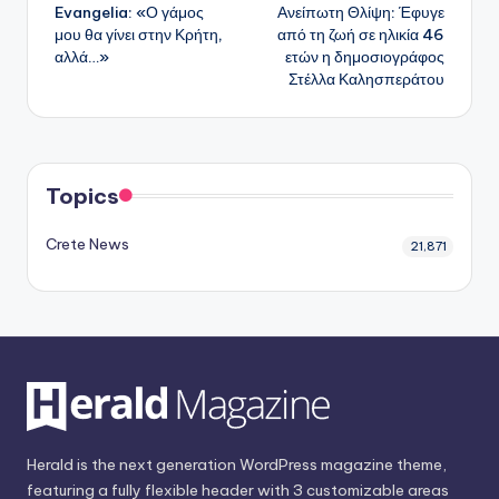
Evangelia: «Ο γάμος
Ανείπωτη Θλίψη: Έφυγε
δημοσιεύσεων
μου θα γίνει στην Κρήτη,
από τη ζωή σε ηλικία 46
αλλά…»
ετών η δημοσιογράφος
Στέλλα Καλησπεράτου
Topics
Crete News
21,871
Herald is the next generation WordPress magazine theme,
featuring a fully flexible header with 3 customizable areas