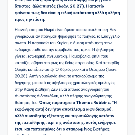
ἄπιστος, ἀλλὰ πιστός (Ιωάν. 20,27). Η απιστία
φαίνεται πως δεν είναι η τελική κατάσταση αλλά η κλήση
προς την πίστη.
Η αντίδραση του Θωμά είναι άμεση και αποκαλυπτική. Δεν
γνωρίζουμε αν πράγματι ψηλάφησε τις πληγές, το Ευαγγέλιο
σιωπά. Η παρουσία του Κυρίου, η άμεση απάντηση στον
ενδόμυχο πόθο και την αμφιβολία του, αρκεί. Η ψηλάφηση
γίνεται εσωτερική, πνευματική. Η αμφιβολία, φιτίλι που
καπνίζει, σβήνει στο φως της θείας παρουσίας. Καὶ ἀπεκρίθη
Θωμᾶς καὶ εἶπεν αὐτῷ· Ὁ Κύριός μου καὶ ὁ Θεός μου (Ιωάν.
20,28). Αυτή η ομολογία είναι το αποκορύφωμα της
διήγησης, μία από τις υψηλότερες χριστολογικές ομολογίες
στην Καινή Διαθήκη. Δεν είναι απλώς αναγνώριση του
Αναστάντος Διδασκάλου, αλλά πλήρης αναγνώριση της
θεότητάς Του.
Όπως παρατηρεί ο Thomas Robbins, “Η
εκφώνηση αυτή δεν ήταν αποτέλεσμα αιφνιδιασμού,
αλλά συνειδητής εξέτασης και περισυλλογής κατόπιν
της πεποίθησης περί της ανάστασης: αυτός ενήργησε
έτσι, και πεπεισμένος ότι ο σταυρωμένος Σωτήρας