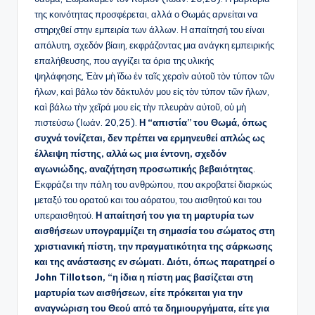
της κοινότητας προσφέρεται, αλλά ο Θωμάς αρνείται να
στηριχθεί στην εμπειρία των άλλων. Η απαίτησή του είναι
απόλυτη, σχεδόν βίαιη, εκφράζοντας μια ανάγκη εμπειρικής
επαλήθευσης, που αγγίζει τα όρια της υλικής
ψηλάφησης, Ἐὰν μὴ ἴδω ἐν ταῖς χερσὶν αὐτοῦ τὸν τύπον τῶν
ἥλων, καὶ βάλω τὸν δάκτυλόν μου εἰς τὸν τύπον τῶν ἥλων,
καὶ βάλω τὴν χεῖρά μου εἰς τὴν πλευρὰν αὐτοῦ, οὐ μὴ
πιστεύσω (Ιωάν. 20,25).
Η “απιστία” του Θωμά, όπως
συχνά τονίζεται, δεν πρέπει να ερμηνευθεί απλώς ως
έλλειψη πίστης, αλλά ως μια έντονη, σχεδόν
αγωνιώδης, αναζήτηση προσωπικής βεβαιότητας
.
Εκφράζει την πάλη του ανθρώπου, που ακροβατεί διαρκώς
μεταξύ του ορατού και του αόρατου, του αισθητού και του
υπεραισθητού.
Η απαίτησή του για τη μαρτυρία των
αισθήσεων υπογραμμίζει τη σημασία του σώματος στη
χριστιανική πίστη, την πραγματικότητα της σάρκωσης
και της ανάστασης εν σώματι. Διότι, όπως παρατηρεί ο
John Tillotson, “η ίδια η πίστη μας βασίζεται στη
μαρτυρία των αισθήσεων, είτε πρόκειται για την
αναγνώριση του Θεού από τα δημιουργήματα, είτε για