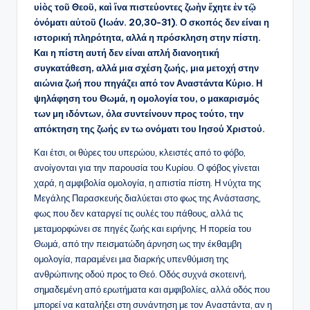
υἱὸς τοῦ Θεοῦ, καὶ ἵνα πιστεύοντες ζωὴν ἔχητε ἐν τῷ
ὀνόματι αὐτοῦ (Ιωάν. 20,30-31). Ο σκοπός δεν είναι η
ιστορική πληρότητα, αλλά η πρόσκληση στην πίστη.
Και η πίστη αυτή δεν είναι απλή διανοητική
συγκατάθεση, αλλά μια σχέση ζωής, μια μετοχή στην
αιώνια ζωή που πηγάζει από τον Αναστάντα Κύριο. Η
ψηλάφηση του Θωμά, η ομολογία του, ο μακαρισμός
των μη ιδόντων, όλα συντείνουν προς τούτο, την
απόκτηση της ζωής εν τω ονόματι του Ιησού Χριστού.
Και έτσι, οι θύρες του υπερώου, κλειστές από το φόβο,
ανοίγονται για την παρουσία του Κυρίου. Ο φόβος γίνεται
χαρά, η αμφιβολία ομολογία, η απιστία πίστη. Η νύχτα της
Μεγάλης Παρασκευής διαλύεται στο φως της Ανάστασης,
φως που δεν καταργεί τις ουλές του πάθους, αλλά τις
μεταμορφώνει σε πηγές ζωής και ειρήνης. Η πορεία του
Θωμά, από την πεισματώδη άρνηση ως την έκθαμβη
ομολογία, παραμένει μια διαρκής υπενθύμιση της
ανθρώπινης οδού προς το Θεό. Οδός συχνά σκοτεινή,
σημαδεμένη από ερωτήματα και αμφιβολίες, αλλά οδός που
μπορεί να καταλήξει στη συνάντηση με τον Αναστάντα, αν η