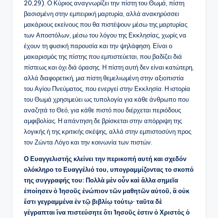
20,29). Ο Κύριος αναγνωρίζει την πίστη του Θωμά, πίστη
βασισμένη στην εμπειρική μαρτυρία, αλλά ανακηρύσσει
μακάριους εκείνους που θα πιστέψουν μέσω της μαρτυρίας
των Αποστόλων, μέσω του λόγου της Εκκλησίας, χωρίς να
έχουν τη φυσική παρουσία και την ψηλάφηση. Είναι ο
μακαρισμός της πίστης που εμπιστεύεται, που βαδίζει διά
πίστεως και όχι διά όρασης. Η πίστη αυτή δεν είναι κατώτερη,
αλλά διαφορετική, μια πίστη θεμελιωμένη στην αξιοπιστία
του Αγίου Πνεύματος, που ενεργεί στην Εκκλησία. Η ιστορία
του Θωμά χρησιμεύει ως τυπολογία για κάθε άνθρωπο που
αναζητά το Θεό, για κάθε πιστό που διέρχεται περιόδους
αμφιβολίας. Η απάντηση δε βρίσκεται στην απόρριψη της
λογικής ή της κριτικής σκέψης, αλλά στην εμπιστοσύνη προς
τον Ζώντα Λόγο και την κοινωνία των πιστών.
Ο Ευαγγελιστής κλείνει την περικοπή αυτή και σχεδόν
ολόκληρο το Ευαγγέλιό του, υπογραμμίζοντας το σκοπό
της συγγραφής του: Πολλὰ μὲν οὖν καὶ ἄλλα σημεῖα
ἐποίησεν ὁ Ἰησοῦς ἐνώπιον τῶν μαθητῶν αὐτοῦ, ἃ οὐκ
ἔστι γεγραμμένα ἐν τῷ βιβλίῳ τούτῳ· ταῦτα δὲ
γέγραπται ἵνα πιστεύσητε ὅτι Ἰησοῦς ἐστιν ὁ Χριστὸς ὁ