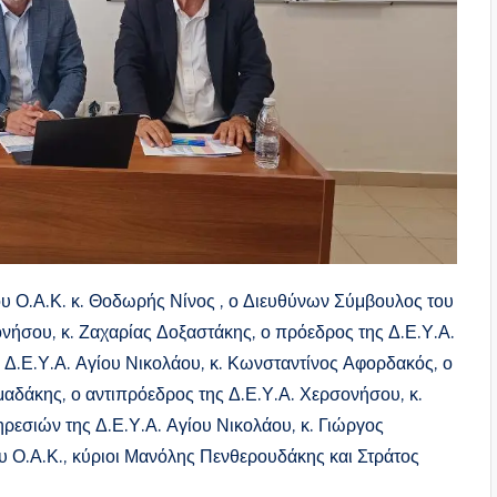
ου Ο.Α.Κ. κ. Θοδωρής Νίνος , ο Διευθύνων Σύμβουλος του
νήσου, κ. Ζαχαρίας Δοξαστάκης, ο πρόεδρος της Δ.Ε.Υ.Α.
 Δ.Ε.Υ.Α. Αγίου Νικολάου, κ. Κωνσταντίνος Αφορδακός, ο
μαδάκης, ο αντιπρόεδρος της Δ.Ε.Υ.Α. Χερσονήσου, κ.
ρεσιών της Δ.Ε.Υ.Α. Αγίου Νικολάου, κ. Γιώργος
υ Ο.Α.Κ., κύριοι Μανόλης Πενθερουδάκης και Στράτος