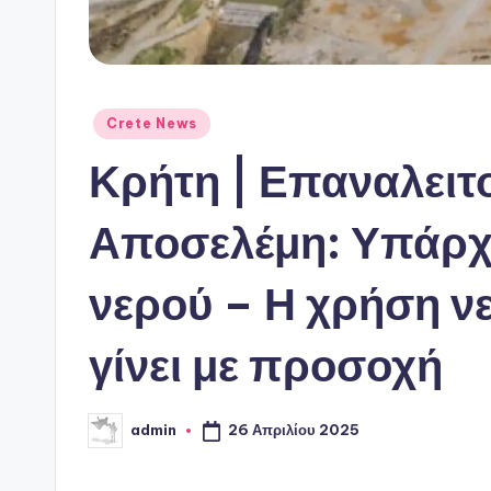
Αναρτήθηκε
Crete News
σε
Κρήτη | Επαναλειτ
Αποσελέμη: Υπάρχο
νερού – Η χρήση νε
γίνει με προσοχή
26 Απριλίου 2025
admin
Συγγραφέας: