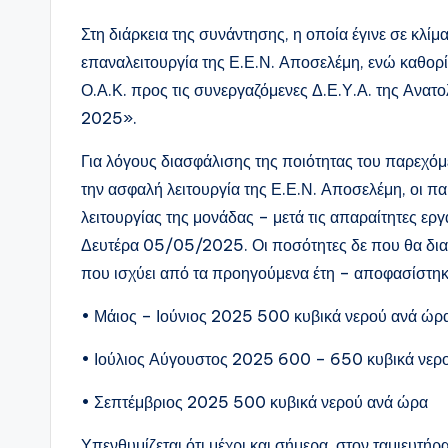
Στη διάρκεια της συνάντησης, η οποία έγινε σε κλίμ
επαναλειτουργία της Ε.Ε.Ν. Αποσελέμη, ενώ καθορί
Ο.Α.Κ. προς τις συνεργαζόμενες Δ.Ε.Υ.Α. της Ανατ
2025».
Για λόγους διασφάλισης της ποιότητας του παρεχό
την ασφαλή λειτουργία της Ε.Ε.Ν. Αποσελέμη, οι π
λειτουργίας της μονάδας – μετά τις απαραίτητες ερ
Δευτέρα 05/05/2025. Οι ποσότητες δε που θα δια
που ισχύει από τα προηγούμενα έτη – αποφασίστηκε
• Μάιος – Ιούνιος 2025 500 κυβικά νερού ανά ώρ
• Ιούλιος Αύγουστος 2025 600 – 650 κυβικά νερ
• Σεπτέμβριος 2025 500 κυβικά νερού ανά ώρα
Υπενθυμίζεται ότι μέχρι και σήμερα, στον ταμιευτή