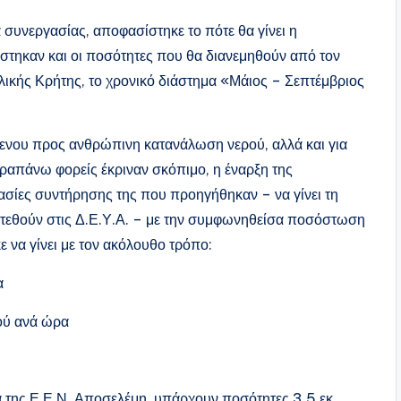
α συνεργασίας, αποφασίστηκε το πότε θα γίνει η
στηκαν και οι ποσότητες που θα διανεμηθούν από τον
ολικής Κρήτης, το χρονικό διάστημα «Μάιος – Σεπτέμβριος
μενου προς ανθρώπινη κατανάλωση νερού, αλλά και για
αραπάνω φορείς έκριναν σκόπιμο, η έναρξη της
γασίες συντήρησης της που προηγήθηκαν – να γίνει τη
τεθούν στις Δ.Ε.Υ.Α. – με την συμφωνηθείσα ποσόστωση
 να γίνει με τον ακόλουθο τρόπο:
α
ού ανά ώρα
ρα της Ε.Ε.Ν. Αποσελέμη, υπάρχουν ποσότητες 3.5 εκ.