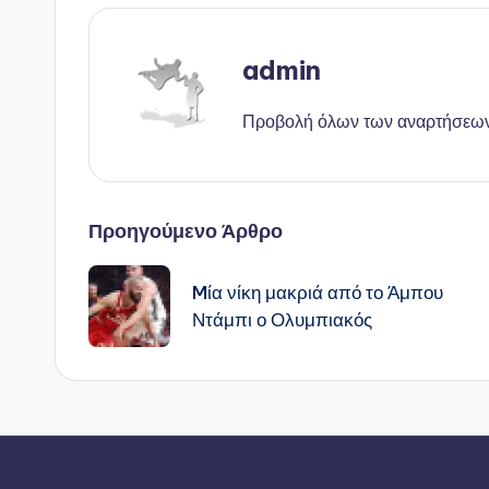
admin
Προβολή όλων των αναρτήσεω
Πλοήγηση
Προηγούμενο Άρθρο
δημοσιεύσεων
Mία νίκη μακριά από το Άμπου
Ντάμπι ο Ολυμπιακός