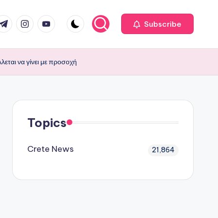
com
r.com
.me
instagram.com
youtube.com
Subscribe
εται να γίνει με προσοχή
Topics
Crete News
21,864