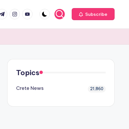
com
r.com
.me
instagram.com
youtube.com
Subscribe
Topics
Crete News
21,860