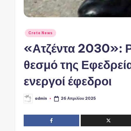
Αναρτήθηκε
Crete News
σε
«Ατζέντα 2030»: Ρ
θεσμό της Εφεδρεί
ενεργοί έφεδροι
26 Απριλίου 2025
admin
Συγγραφέας: