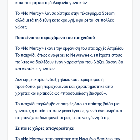
κακοποίηση και τη δολοφονία γυναικών.
Το «No Mercy» λανσαρίστηκε στην πλατφόρμα Steam
αλλά μετά τη διεθνή κατακραυγή, αφαιρείται σε πολλές
χώρες.
Ποιο είναι το περιεχόμενο του παιχνιδιού
Το «No Mercy» έκανε την εμφάνισή του στις αρχές Απριλίου.
Το παιχνίδι, όπως αναφέρει το Newsweek, επέτρεπε στους
παίκτες να διαλέξουν έναν χαρακτήρα που βιάζει, βασανίζει
και σκοτώνει γυναίκες.
Δεν έφερε καμία ένδειξη ηλικιακού περιορισμού ή
προειδοποίηση περιεχομένου και χαρακτηρίστηκε από
χρήστες και κριτικούς ως «προσομοίωση βιασμού».
Το παιχνίδι περιλάμβανε σκηνές όπου ο παίκτης βιάζει μια
γυναίκα, η οποία κατόπιν μένει έγκυος, γεννά ένα μωρό και
στη συνέχεια δολοφονείται μαζί με το νεογέννητό της.
Σε ποιες χώρες απαγορεύτηκε
Το «No Mercy» απαγορεύτηκε στο Ηνωμένο Βασίλειο, τον