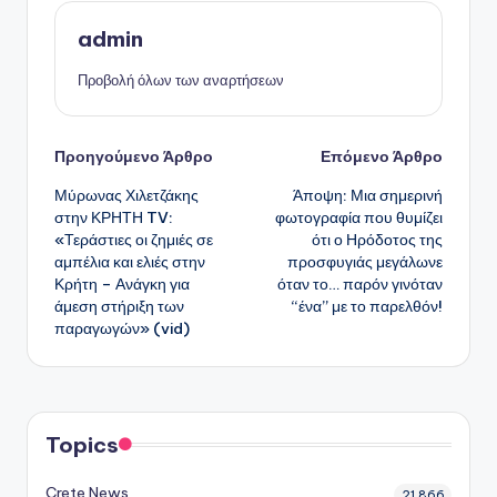
admin
Προβολή όλων των αναρτήσεων
Πλοήγηση
Προηγούμενο Άρθρο
Επόμενο Άρθρο
Μύρωνας Χιλετζάκης
Άποψη: Μια σημερινή
δημοσιεύσεων
στην ΚΡΗΤΗ TV:
φωτογραφία που θυμίζει
«Τεράστιες οι ζημιές σε
ότι ο Ηρόδοτος της
αμπέλια και ελιές στην
προσφυγιάς μεγάλωνε
Κρήτη – Ανάγκη για
όταν το… παρόν γινόταν
άμεση στήριξη των
“ένα” με το παρελθόν!
παραγωγών» (vid)
Topics
Crete News
21,866