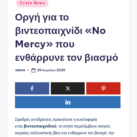
ό
Αναρτήθηκε
Crete News
σε
P
Οργή για το
o
βιντεοπαιχνίδι «No
r
t
Mercy» που
a
ενθάρρυνε τον βιασμό
l
admin
25 Απριλίου 2025
Συγγραφέας:
Σφοδρές αντιδράσεις προκάλεσε η κυκλοφορία
ενός
βιντεοπαιχνιδιού
, το οποίο περιλάμβανε σκηνές
ακραίας σεξουαλικής βίας και ενθάρρυνε τον βιασμό, την