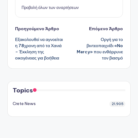
Προβολή όλων των αναρτήσεων
Πλοήγηση
Προηγούμενο Άρθρο
Επόμενο Άρθρο
Εξακολουθεί να αγνοείται
Οργή για το
δημοσιεύσεων
η 78χρονη από τα Χανιά
βιντεοπαιχνίδι «No
– Έκκληση της
Mercy» που ενθάρρυνε
οικογένειας για βοήθεια
τον βιασμό
Topics
Crete News
21,905