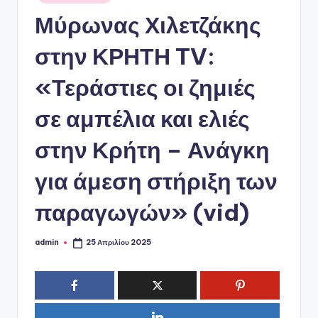
ό
σε
Μύρωνας Χιλετζάκης
P
o
στην ΚΡΗΤΗ TV:
r
«Τεράστιες οι ζημιές
t
σε αμπέλια και ελιές
a
l
στην Κρήτη – Ανάγκη
για άμεση στήριξη των
παραγωγών» (vid)
admin
25 Απριλίου 2025
Συγγραφέας: