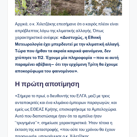
Αρχικά, ο κ. Χιλετζάκης επεσήμανε ότι ο καιρός πλέον είναι
απρόβλεπτος λόγω της κλιματικής αλλαγής. Όπως
χαρακτηριστικά ανέφερε:
«Δυστυχώς, η Εθνική
Μετεωρολογία έχει μπερδευτεί με την κλιματική αλλαγή.
Τώρα που ήρθαν τα ακραία καιρικά φαινόμενα, δεν
χτύπησε το 112. Έχουμε μία πληροφορία —που κι αυτή
παραμένει αβέβαιη— ότι την ερχόμενη Τρίτη θα έχουμε
αποκορύφωμα του φαινομένου».
Η πρώτη αποτίμηση
«Σήμερα το πρωί, ο διευθυντής του ΕΛΓΑ, μαζί με τρεις
ανταποκριτές και ένα κλιμάκιο έμπειρων παραγωγών, και
εμείς ως ΕΘΕΑΣ Κρήτης, επισκεφτήκαμε τα Αμπελοχώρια.
Αυτό που διαπιστώσαμε ήταν ότι τα αμπέλια ήταν
“τρυγημένα”», σημείωσε χαρακτηριστικά. Ήταν τέτοια η
έκταση της καταστροφής, «που ούτε του χρόνου θα έχουν
παραγωγή», υπογράμμισε ο κ. Χιλετζάκης.