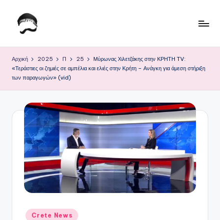
Μετάβαση
σε
Τ
Krhtikos.com
περιεχόμενο
ο
Αρχική
2025
Π
25
Μύρωνας Χιλετζάκης στην ΚΡΗΤΗ TV:
«Τεράστιες οι ζημιές σε αμπέλια και ελιές στην Κρήτη – Ανάγκη για άμεση στήριξη
Κ
των παραγωγών» (vid)
α
θ
η
μ
ε
ρ
ι
ν
Αναρτήθηκε
Crete News