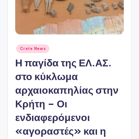
ό
P
o
r
t
Αναρτήθηκε
Crete News
a
σε
Η παγίδα της ΕΛ.ΑΣ.
l
στο κύκλωμα
αρχαιοκαπηλίας στην
Κρήτη – Οι
ενδιαφερόμενοι
«αγοραστές» και η