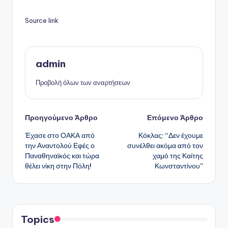
Source link
admin
Προβολή όλων των αναρτήσεων
Πλοήγηση
Προηγούμενο Άρθρο
Επόμενο Άρθρο
Έχασε στο ΟΑΚΑ από
Κόκλας: “Δεν έχουμε
δημοσιεύσεων
την Αναντολού Εφές ο
συνέλθει ακόμα από τον
Παναθηναϊκός και τώρα
χαμό της Καίτης
θέλει νίκη στην Πόλη!
Κωνσταντίνου”
Topics