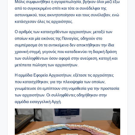
Μόλις συμφωνήθηκε η αγοραπωλησία, βγήκαν όλοι μαζί έξω
από το συγκεκριμένο σπίτι και τότε οι συνάδελφοι της
αστυνομικού, τους ακινητοποίησαν και τους συνέλαβαν, ενώ
κατάσχεσαν όλες τις αρχαιότητες.
Ο αριθμός των κατασχεθέντων αρχαιοτήτων, μεταξύ των
οποίων και μία εικόνας της Παναγίας, οδηγούν στο
συμπέρασμα ότι τα αντικείμενα δεν αποκτήθηκαν την ίδια
χρονική στιγμή, γεγονός που καταδεικνύει τη διαρκή δράση
των συλληφθέντων όσον αφορά στην ανεύρεση, κατοχή και
μετέπειτα πώληση των αρχαιοτήτων.
Η αρμόδια Εφορεία Αρχαιοτήτων, εξέτασε τις αρχαιότητες
που κατασχέθηκαν, για την πλειοψηφία των οποίων,
γνωμάτευσε ότι εμπίπτουν στη νομοθεσία για την προστασία
των αρχαιοτήτων. Οι συλληφθέντες οδηγήθηκαν στην
αρμόδια εισαγγελική Αρχή.