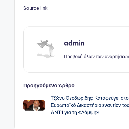
Source link
admin
Προβολή όλων των αναρτήσεω
Πλοήγηση
Προηγούμενο Άρθρο
Τζώνυ Θεοδωρίδης: Καταφεύγει στο
δημοσιεύσεων
Ευρωπαϊκό Δικαστήριο εναντίον το
ANT1 για τη «Λάμψη»