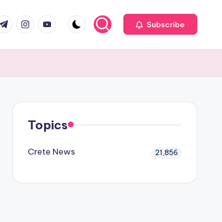
com
r.com
.me
instagram.com
youtube.com
Subscribe
Topics
Crete News
21,856