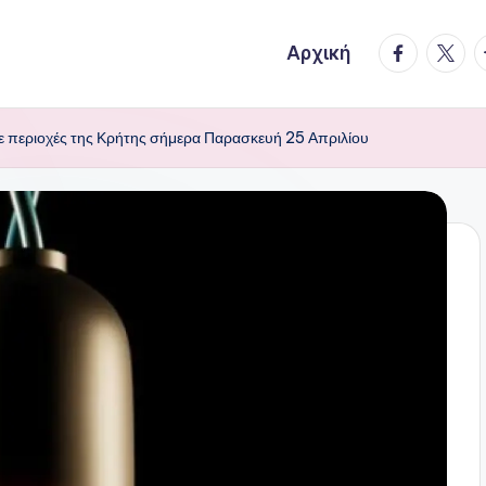
facebook.
twitte
t
Αρχική
 περιοχές της Κρήτης σήμερα Παρασκευή 25 Απριλίου